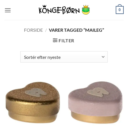
Fortsæt
0
til
indhold
FORSIDE
/
VARER TAGGED “MAILEG”
FILTER