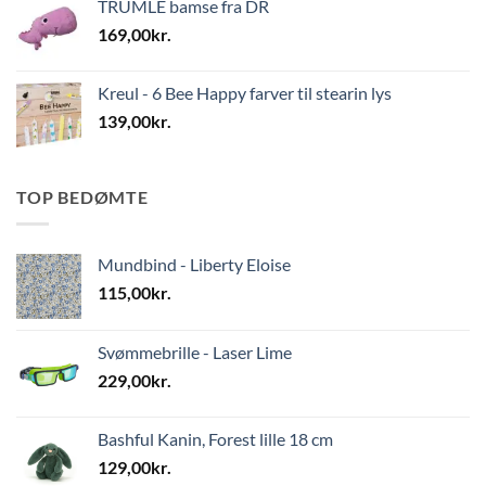
TRUMLE bamse fra DR
169,00
kr.
Kreul - 6 Bee Happy farver til stearin lys
139,00
kr.
TOP BEDØMTE
Mundbind - Liberty Eloise
115,00
kr.
Svømmebrille - Laser Lime
229,00
kr.
Bashful Kanin, Forest lille 18 cm
129,00
kr.