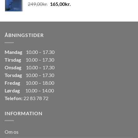
Den
Den
249,00
kr.
165,00
kr.
80,00kr..
50,00kr..
oprindelige
aktuelle
pris
pris
var:
er:
249,00kr..
165,00kr..
ÅBNINGSTIDER
Mandag
10.00 – 17.30
Tirsdag
10.00 – 17.30
Onsdag
10.00 – 17.30
Torsdag
10.00 – 17.30
Fredag
10.00 – 18.00
Lørdag
10.00 – 14.00
Telefon:
22 83 78 72
INFORMATION
Om os