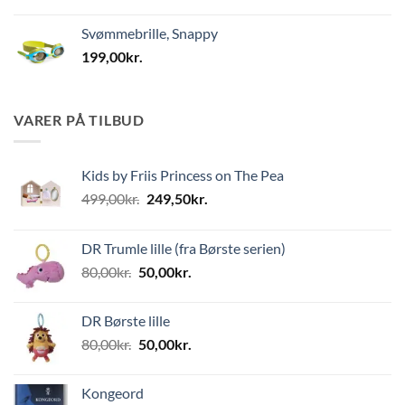
Svømmebrille, Snappy
199,00
kr.
VARER PÅ TILBUD
Kids by Friis Princess on The Pea
Den
Den
499,00
kr.
249,50
kr.
oprindelige
aktuelle
pris
pris
DR Trumle lille (fra Børste serien)
var:
er:
Den
Den
80,00
kr.
50,00
kr.
499,00kr..
249,50kr..
oprindelige
aktuelle
pris
pris
DR Børste lille
var:
er:
Den
Den
80,00
kr.
50,00
kr.
80,00kr..
50,00kr..
oprindelige
aktuelle
pris
pris
Kongeord
var:
er: