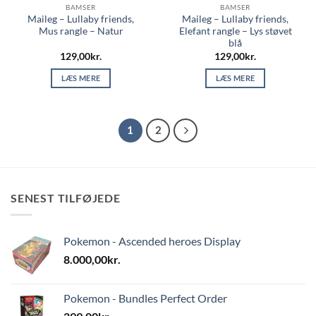
BAMSER
BAMSER
Maileg – Lullaby friends,
Maileg – Lullaby friends,
Mus rangle – Natur
Elefant rangle – Lys støvet
blå
129,00
kr.
129,00
kr.
LÆS MERE
LÆS MERE
1
2
SENEST TILFØJEDE
Pokemon - Ascended heroes Display
8.000,00
kr.
Pokemon - Bundles Perfect Order