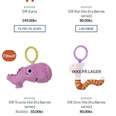
BAMSER
BAMSER
DR Rut lille (fra Børste
DR Karla
serien)
149,00
kr.
80,00
kr.
TILFØJ TIL KURV
LÆS MERE
Tilbud!
IKKE PÅ LAGER
BAMSER
BAMSER
DR Trumle lille (fra Børste
DR Orm lille (fra Børste
serien)
serien)
Den
Den
80,00
kr.
50,00
kr.
80,00
kr.
oprindelige
aktuelle