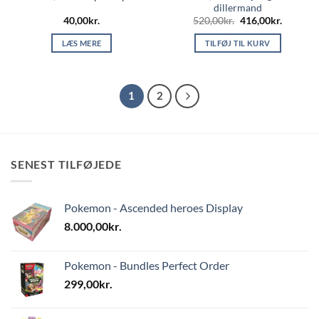
dillermand
Den
Den
40,00
kr.
520,00
kr.
416,00
kr.
oprindelige
aktuelle
pris
pris
LÆS MERE
TILFØJ TIL KURV
var:
er:
520,00kr..
416,00kr
1
2
SENEST TILFØJEDE
Pokemon - Ascended heroes Display
8.000,00
kr.
Pokemon - Bundles Perfect Order
299,00
kr.