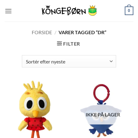
Fortsæt
0
til
indhold
FORSIDE
/
VARER TAGGED “DR”
FILTER
IKKE PÅ LAGER