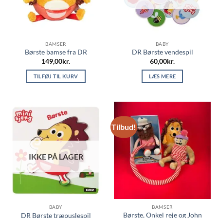
BAMSER
BABY
Børste bamse fra DR
DR Børste vendespil
149,00
kr.
60,00
kr.
TILFØJ TIL KURV
LÆS MERE
Tilbud!
IKKE PÅ LAGER
BABY
BAMSER
Børste, Onkel reje og John
DR Børste træpuslespil