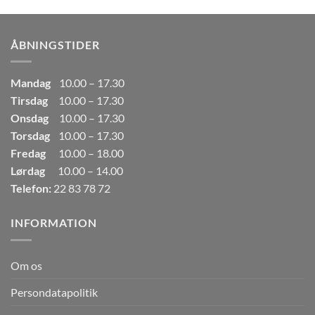
pris
pris
var:
er:
249,00kr..
165,00kr..
ÅBNINGSTIDER
Mandag
10.00 – 17.30
Tirsdag
10.00 – 17.30
Onsdag
10.00 – 17.30
Torsdag
10.00 – 17.30
Fredag
10.00 – 18.00
Lørdag
10.00 – 14.00
Telefon:
22 83 78 72
INFORMATION
Om os
Persondatapolitik