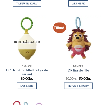
pris
pris
TILFØJ TIL KURV
LÆS MERE
var:
er:
80,00kr..
50,00kr..
Tilbud!
IKKE PÅ LAGER
BAMSER
BAMSER
DR Hr. citron lille (fra Børste
DR Børste lille
serien)
Den
Den
80,00
kr.
80,00
kr.
50,00
kr.
oprindelige
aktuelle
pris
pris
LÆS MERE
TILFØJ TIL KURV
var:
er:
80,00kr..
50,00kr..