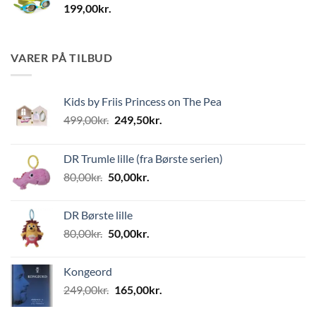
199,00
kr.
VARER PÅ TILBUD
Kids by Friis Princess on The Pea
Den
Den
499,00
kr.
249,50
kr.
oprindelige
aktuelle
pris
pris
DR Trumle lille (fra Børste serien)
var:
er:
Den
Den
80,00
kr.
50,00
kr.
499,00kr..
249,50kr..
oprindelige
aktuelle
pris
pris
DR Børste lille
var:
er:
Den
Den
80,00
kr.
50,00
kr.
80,00kr..
50,00kr..
oprindelige
aktuelle
pris
pris
Kongeord
var:
er:
Den
Den
249,00
kr.
165,00
kr.
80,00kr..
50,00kr..
oprindelige
aktuelle