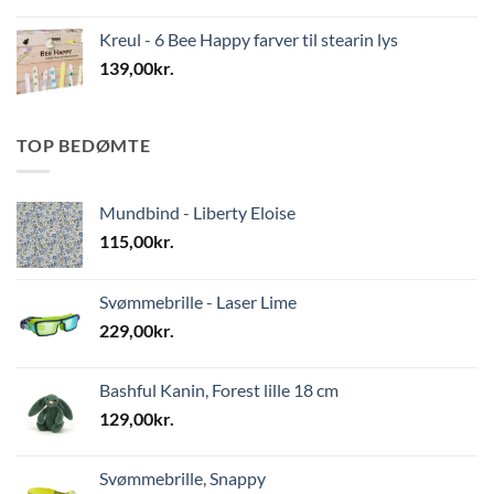
Kreul - 6 Bee Happy farver til stearin lys
139,00
kr.
TOP BEDØMTE
Mundbind - Liberty Eloise
115,00
kr.
Svømmebrille - Laser Lime
229,00
kr.
Bashful Kanin, Forest lille 18 cm
129,00
kr.
Svømmebrille, Snappy