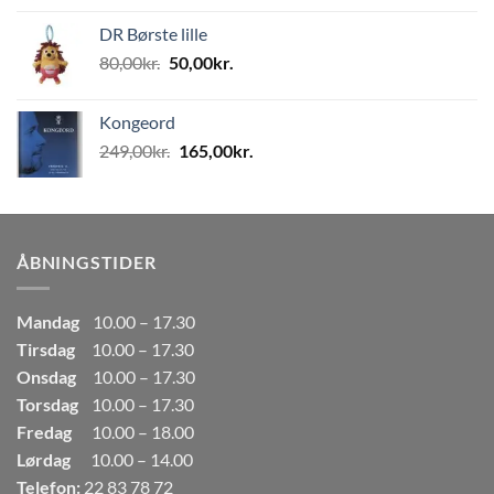
pris
pris
DR Børste lille
var:
er:
Den
Den
80,00
kr.
50,00
kr.
80,00kr..
50,00kr..
oprindelige
aktuelle
pris
pris
Kongeord
var:
er:
Den
Den
249,00
kr.
165,00
kr.
80,00kr..
50,00kr..
oprindelige
aktuelle
pris
pris
var:
er:
249,00kr..
165,00kr..
ÅBNINGSTIDER
Mandag
10.00 – 17.30
Tirsdag
10.00 – 17.30
Onsdag
10.00 – 17.30
Torsdag
10.00 – 17.30
Fredag
10.00 – 18.00
Lørdag
10.00 – 14.00
Telefon:
22 83 78 72