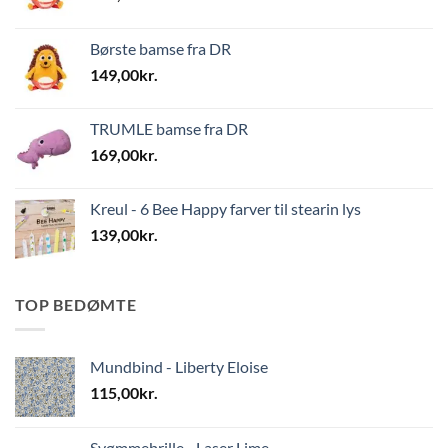
Børste bamse fra DR
149,00
kr.
TRUMLE bamse fra DR
169,00
kr.
Kreul - 6 Bee Happy farver til stearin lys
139,00
kr.
TOP BEDØMTE
Mundbind - Liberty Eloise
115,00
kr.
Svømmebrille - Laser Lime