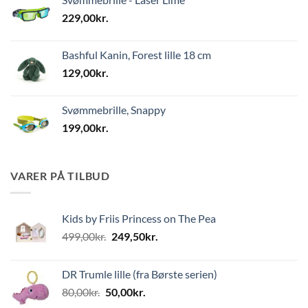
229,00
kr.
Bashful Kanin, Forest lille 18 cm
129,00
kr.
Svømmebrille, Snappy
199,00
kr.
VARER PÅ TILBUD
Kids by Friis Princess on The Pea
Den
Den
499,00
kr.
249,50
kr.
oprindelige
aktuelle
pris
pris
DR Trumle lille (fra Børste serien)
var:
er:
Den
Den
80,00
kr.
50,00
kr.
499,00kr..
249,50kr..
oprindelige
aktuelle