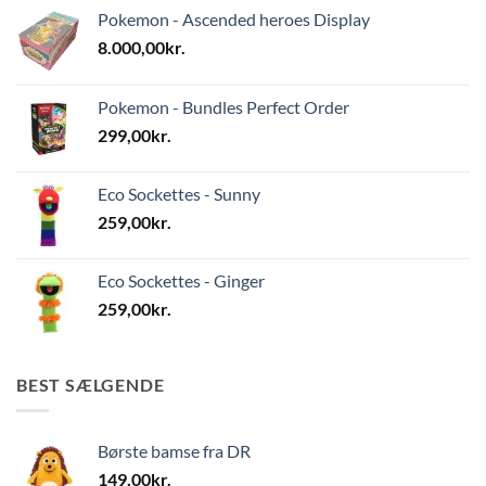
Pokemon - Ascended heroes Display
8.000,00
kr.
Pokemon - Bundles Perfect Order
299,00
kr.
Eco Sockettes - Sunny
259,00
kr.
Eco Sockettes - Ginger
259,00
kr.
BEST SÆLGENDE
Børste bamse fra DR
149,00
kr.