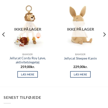
IKKE PÅ LAGER
IKKE PÅ LAGER
BAMSER
BAMSER
Jellycat Cordy Roy Løve,
Jellycat Sleepee Kanin
aktivitetslegetøj
259,00
kr.
229,00
kr.
LÆS MERE
LÆS MERE
SENEST TILFØJEDE