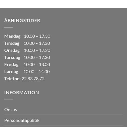
pris
pris
var:
er:
249,00kr..
165,00kr..
ÅBNINGSTIDER
Mandag
10.00 – 17.30
Tirsdag
10.00 – 17.30
Onsdag
10.00 – 17.30
Torsdag
10.00 – 17.30
Fredag
10.00 – 18.00
Lørdag
10.00 – 14.00
Telefon:
22 83 78 72
INFORMATION
Om os
Persondatapolitik