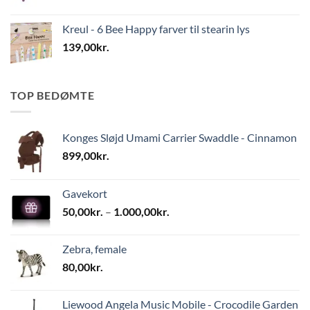
Kreul - 6 Bee Happy farver til stearin lys
139,00
kr.
TOP BEDØMTE
Konges Sløjd Umami Carrier Swaddle - Cinnamon
899,00
kr.
Gavekort
Prisinterval:
50,00
kr.
–
1.000,00
kr.
50,00kr.
til
Zebra, female
1.000,00kr.
80,00
kr.
Liewood Angela Music Mobile - Crocodile Garden