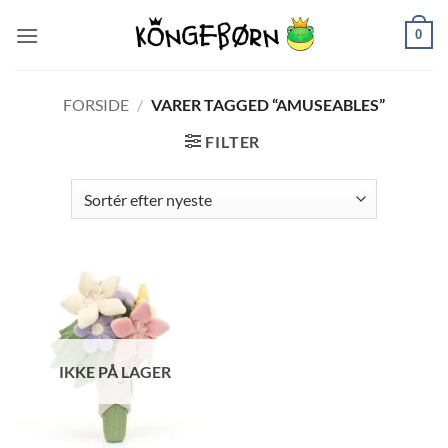
Fortsæt
0
til
indhold
FORSIDE
/
VARER TAGGED “AMUSEABLES”
FILTER
IKKE PÅ LAGER