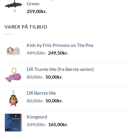
Green
259,00
kr.
VARER PÅ TILBUD
Kids by Friis Princess on The Pea
Den
Den
499,00
kr.
249,50
kr.
oprindelige
aktuelle
pris
pris
DR Trumle lille (fra Børste serien)
var:
er:
Den
Den
80,00
kr.
50,00
kr.
499,00kr..
249,50kr..
oprindelige
aktuelle
pris
pris
DR Børste lille
var:
er:
Den
Den
80,00
kr.
50,00
kr.
80,00kr..
50,00kr..
oprindelige
aktuelle
pris
pris
Kongeord
var:
er:
Den
Den
249,00
kr.
165,00
kr.
80,00kr..
50,00kr..
oprindelige
aktuelle