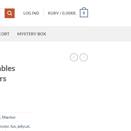
0
LOG IND
KURV /
0,00
KR.
KORT
MYSTERY BOX
R
ables
rs
j
,
Mærker
mster
,
fun
,
jellycat
,