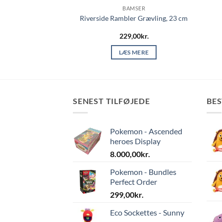
MSER
BAMSER
Sleepee Abe
Riverside Rambler Grævling, 23 cm
,00
kr.
229,00
kr.
 MERE
LÆS MERE
SENEST TILFØJEDE
BE
Pokemon - Ascended
heroes Display
8.000,00
kr.
Pokemon - Bundles
Perfect Order
299,00
kr.
Eco Sockettes - Sunny