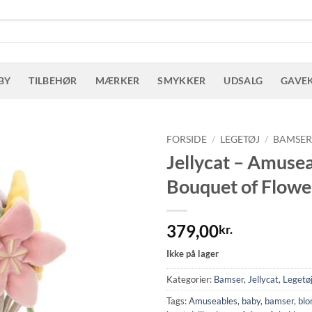
BY
TILBEHØR
MÆRKER
SMYKKER
UDSALG
GAVE
FORSIDE
/
LEGETØJ
/
BAMSE
Jellycat – Amuse
Bouquet of Flowe
379,00
kr.
Ikke på lager
Kategorier:
Bamser
,
Jellycat
,
Legetø
Tags:
Amuseables
,
baby
,
bamser
,
blo