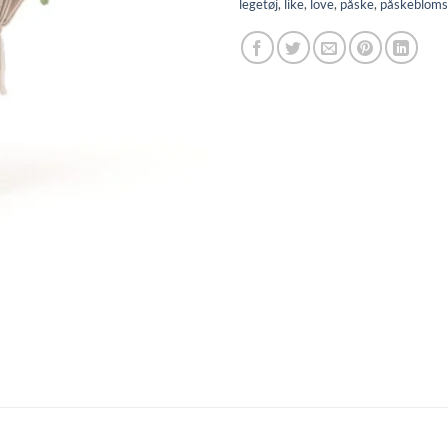
legetøj
,
like
,
love
,
påske
,
påskebloms