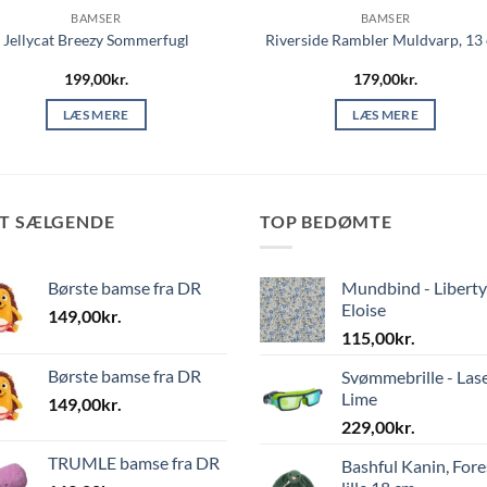
BAMSER
BAMSER
Jellycat Breezy Sommerfugl
Riverside Rambler Muldvarp, 13
199,00
kr.
179,00
kr.
LÆS MERE
LÆS MERE
ST SÆLGENDE
TOP BEDØMTE
Børste bamse fra DR
Mundbind - Liberty
Eloise
149,00
kr.
115,00
kr.
Børste bamse fra DR
Svømmebrille - Las
Lime
149,00
kr.
229,00
kr.
TRUMLE bamse fra DR
Bashful Kanin, Fore