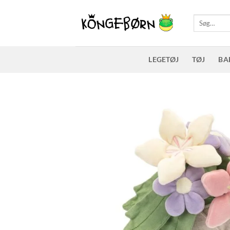
Fortsæt
til
Søg
efter:
indhold
LEGETØJ
TØJ
BA