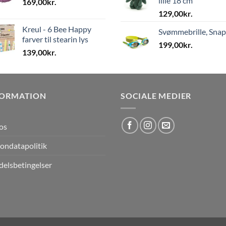
lille 18 cm
169,00
kr.
129,00
kr.
Kreul - 6 Bee Happy
Svømmebrille, Sna
farver til stearin lys
199,00
kr.
139,00
kr.
FORMATION
SOCIALE MEDIER
os
ondatapolitik
elsbetingelser