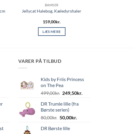
BAMSER
 cm
Jellycat Halebog, Kæledyrshaler
159,00
kr.
LÆS MERE
VARER PÅ TILBUD
Kids by Friis Princess
on The Pea
Den
Den
499,00
kr.
249,50
kr.
oprindelige
aktuelle
er
DR Trumle lille (fra
pris
pris
Børste serien)
var:
er:
Den
Den
80,00
kr.
50,00
kr.
499,00kr..
249,50kr..
oprindelige
aktuelle
st
DR Børste lille
pris
pris