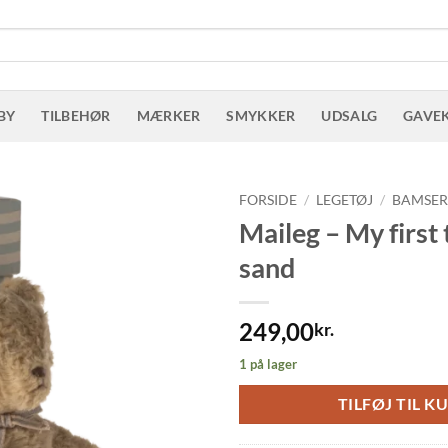
BY
TILBEHØR
MÆRKER
SMYKKER
UDSALG
GAVE
FORSIDE
/
LEGETØJ
/
BAMSE
Maileg – My first
sand
249,00
kr.
1 på lager
TILFØJ TIL K