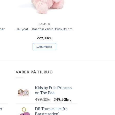
BAMSER
der
Jellycat – Bashful kanin, Pink 31 cm
229,00
kr.
LÆS MERE
VARER PÅ TILBUD
Kids by Friis Princess
on The Pea
Den
Den
499,00
kr.
249,50
kr.
oprindelige
aktuelle
er
DR Trumle lille (fra
pris
pris
Børste serien)