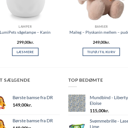
LAMPER
BAMSER
LumiPets vågelampe – Kanin
Maileg – Plyskanin mellem – pud
299,00
kr.
249,00
kr.
LÆS MERE
TILFØJ TIL KURV
ST SÆLGENDE
TOP BEDØMTE
Børste bamse fra DR
Mundbind - Liberty
Eloise
149,00
kr.
115,00
kr.
Børste bamse fra DR
Svømmebrille - Las
Lime
149,00
kr.