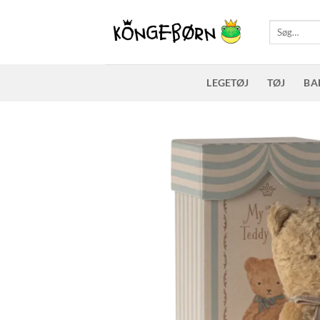
Fortsæt
til
Søg
efter:
indhold
LEGETØJ
TØJ
BA