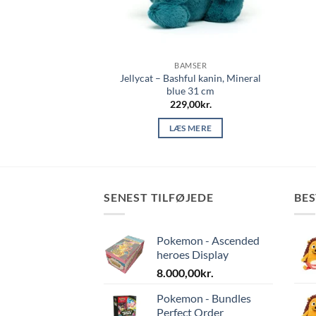
MSER
BAMSER
Jellycat – Bashful kanin, Mineral
l kanin, Inky 31 cm
blue 31 cm
,00
kr.
229,00
kr.
 MERE
LÆS MERE
SENEST TILFØJEDE
BE
Pokemon - Ascended
heroes Display
8.000,00
kr.
Pokemon - Bundles
Perfect Order