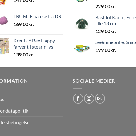
229,00
kr.
TRUMLE bamse fra DR
Bashful Kanin, Fore
lille 18 cm
169,00
kr.
129,00
kr.
Kreul - 6 Bee Happy
Svømmebrille, Sna
farver til stearin lys
199,00
kr.
139,00
kr.
FORMATION
SOCIALE MEDIER
os
ondatapolitik
elsbetingelser