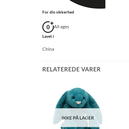
For din sikkerhed
All ages
Lavet i
China
RELATEREDE VARER
Å LAGER
IKKE PÅ LAGER