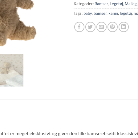
Kategorier:
Bamser
,
Legetøj
,
Maileg
Tags:
baby
,
bamser
,
kanin
,
legetøj
,
ma
fet er meget eksklusivt og giver den lille bamse et sødt klassisk vin