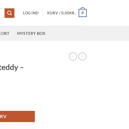
0
LOG IND
KURV /
0,00
KR.
KORT
MYSTERY BOX
R
 teddy –
URV