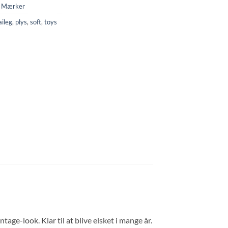
,
Mærker
ileg
,
plys
,
soft
,
toys
tage-look. Klar til at blive elsket i mange år.