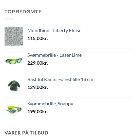
TOP BEDØMTE
Mundbind - Liberty Eloise
115,00
kr.
Svømmebrille - Laser Lime
229,00
kr.
Bashful Kanin, Forest lille 18 cm
129,00
kr.
Svømmebrille, Snappy
199,00
kr.
VARER PÅ TILBUD