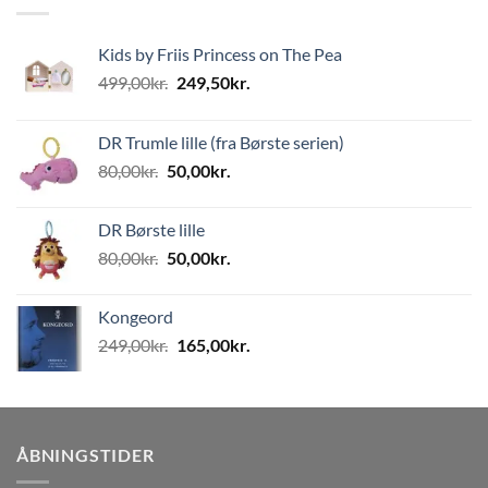
Kids by Friis Princess on The Pea
Den
Den
499,00
kr.
249,50
kr.
oprindelige
aktuelle
pris
pris
DR Trumle lille (fra Børste serien)
var:
er:
Den
Den
80,00
kr.
50,00
kr.
499,00kr..
249,50kr..
oprindelige
aktuelle
pris
pris
DR Børste lille
var:
er:
Den
Den
80,00
kr.
50,00
kr.
80,00kr..
50,00kr..
oprindelige
aktuelle
pris
pris
Kongeord
var:
er:
Den
Den
249,00
kr.
165,00
kr.
80,00kr..
50,00kr..
oprindelige
aktuelle
pris
pris
var:
er:
249,00kr..
165,00kr..
ÅBNINGSTIDER