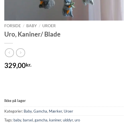
FORSIDE
/
BABY
/
UROER
Uro, Kaniner/ Blade
329,00
kr.
Ikke på lager
Kategorier:
Baby
,
Gamcha
,
Mærker
,
Uroer
Tags:
baby
,
barsel
,
gamcha
,
kaniner
,
ulddyr
,
uro