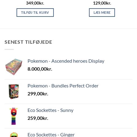
349,00
kr.
129,00
kr.
TILFØJ TIL KURV
LÆS MERE
SENEST TILFØJEDE
Pokemon - Ascended heroes Display
8.000,00
kr.
Pokemon - Bundles Perfect Order
299,00
kr.
Eco Sockettes - Sunny
259,00
kr.
Eco Sockettes - Ginger