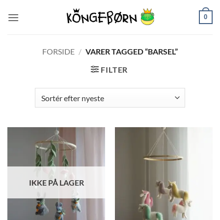
Fortsæt
0
til
indhold
FORSIDE
/
VARER TAGGED “BARSEL”
FILTER
IKKE PÅ LAGER