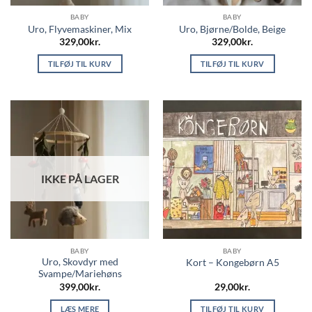
BABY
BABY
Uro, Flyvemaskiner, Mix
Uro, Bjørne/Bolde, Beige
329,00
kr.
329,00
kr.
TILFØJ TIL KURV
TILFØJ TIL KURV
IKKE PÅ LAGER
BABY
BABY
Uro, Skovdyr med
Kort – Kongebørn A5
Svampe/Mariehøns
399,00
kr.
29,00
kr.
LÆS MERE
TILFØJ TIL KURV