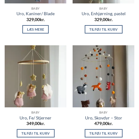
BABY
BABY
Uro, Kaniner/ Blade
Uro, Enhjørning, pastel
329,00
kr.
329,00
kr.
LÆS MERE
TILFØJ TIL KURV
BABY
BABY
Uro, Fe/ Stjerner
Uro, Skovdyr – Stor
349,00
kr.
479,00
kr.
TILFØJ TIL KURV
TILFØJ TIL KURV