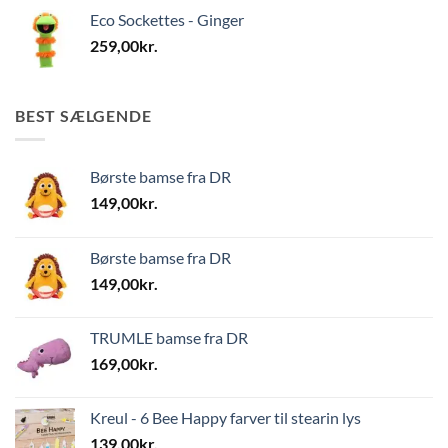
Eco Sockettes - Ginger
259,00
kr.
BEST SÆLGENDE
Børste bamse fra DR
149,00
kr.
Børste bamse fra DR
149,00
kr.
TRUMLE bamse fra DR
169,00
kr.
Kreul - 6 Bee Happy farver til stearin lys
139,00
kr.