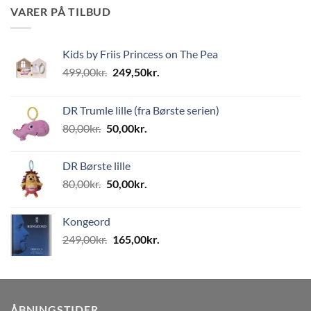
VARER PÅ TILBUD
Kids by Friis Princess on The Pea
Den
Den
499,00
kr.
249,50
kr.
oprindelige
aktuelle
pris
pris
DR Trumle lille (fra Børste serien)
var:
er:
Den
Den
80,00
kr.
50,00
kr.
499,00kr..
249,50kr..
oprindelige
aktuelle
pris
pris
DR Børste lille
var:
er:
Den
Den
80,00
kr.
50,00
kr.
80,00kr..
50,00kr..
oprindelige
aktuelle
pris
pris
Kongeord
var:
er:
Den
Den
249,00
kr.
165,00
kr.
80,00kr..
50,00kr..
oprindelige
aktuelle
pris
pris
var:
er:
249,00kr..
165,00kr..
ÅBNINGSTIDER