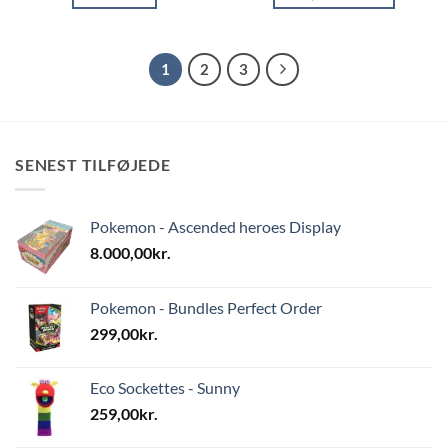
1
2
3
SENEST TILFØJEDE
Pokemon - Ascended heroes Display
8.000,00
kr.
Pokemon - Bundles Perfect Order
299,00
kr.
Eco Sockettes - Sunny
259,00
kr.