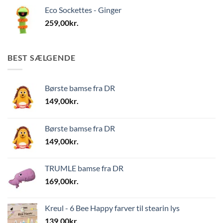
Eco Sockettes - Ginger
259,00
kr.
BEST SÆLGENDE
Børste bamse fra DR
149,00
kr.
Børste bamse fra DR
149,00
kr.
TRUMLE bamse fra DR
169,00
kr.
Kreul - 6 Bee Happy farver til stearin lys
139,00
kr.