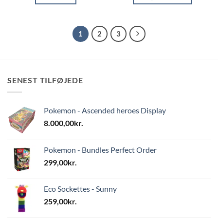
1
2
3
SENEST TILFØJEDE
Pokemon - Ascended heroes Display
8.000,00
kr.
Pokemon - Bundles Perfect Order
299,00
kr.
Eco Sockettes - Sunny
259,00
kr.