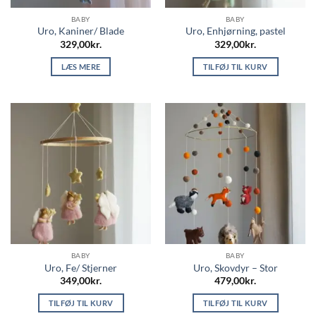
BABY
BABY
Uro, Kaniner/ Blade
Uro, Enhjørning, pastel
329,00
kr.
329,00
kr.
LÆS MERE
TILFØJ TIL KURV
BABY
BABY
Uro, Fe/ Stjerner
Uro, Skovdyr – Stor
349,00
kr.
479,00
kr.
TILFØJ TIL KURV
TILFØJ TIL KURV