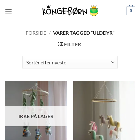
Fortsæt
0
til
indhold
FORSIDE
/
VARER TAGGED “ULDDYR”
FILTER
IKKE PÅ LAGER