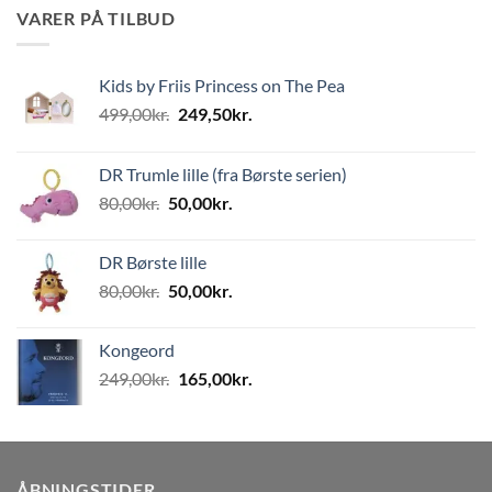
VARER PÅ TILBUD
Kids by Friis Princess on The Pea
Den
Den
499,00
kr.
249,50
kr.
oprindelige
aktuelle
pris
pris
DR Trumle lille (fra Børste serien)
var:
er:
Den
Den
80,00
kr.
50,00
kr.
499,00kr..
249,50kr..
oprindelige
aktuelle
pris
pris
DR Børste lille
var:
er:
Den
Den
80,00
kr.
50,00
kr.
80,00kr..
50,00kr..
oprindelige
aktuelle
pris
pris
Kongeord
var:
er:
Den
Den
249,00
kr.
165,00
kr.
80,00kr..
50,00kr..
oprindelige
aktuelle
pris
pris
var:
er:
249,00kr..
165,00kr..
ÅBNINGSTIDER