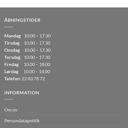
pris
pris
var:
er:
249,00kr..
165,00kr..
ÅBNINGSTIDER
Mandag
10.00 – 17.30
Tirsdag
10.00 – 17.30
Onsdag
10.00 – 17.30
Torsdag
10.00 – 17.30
Fredag
10.00 – 18.00
Lørdag
10.00 – 14.00
Telefon:
22 83 78 72
INFORMATION
Om os
Persondatapolitik