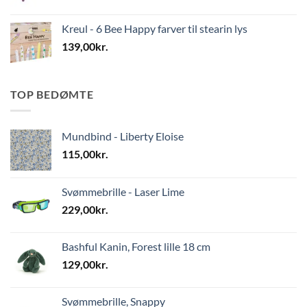
Kreul - 6 Bee Happy farver til stearin lys
139,00
kr.
TOP BEDØMTE
Mundbind - Liberty Eloise
115,00
kr.
Svømmebrille - Laser Lime
229,00
kr.
Bashful Kanin, Forest lille 18 cm
129,00
kr.
Svømmebrille, Snappy