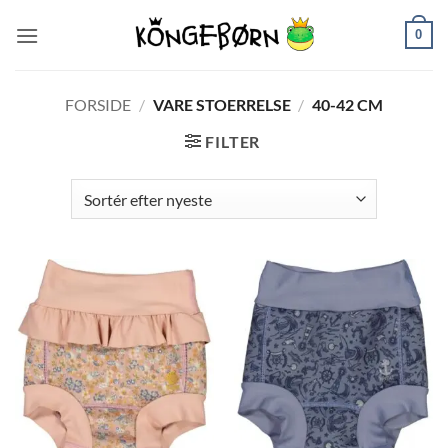
Fortsæt
0
til
indhold
FORSIDE
/
VARE STOERRELSE
/
40-42 CM
FILTER