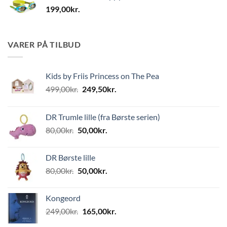
199,00
kr.
VARER PÅ TILBUD
Kids by Friis Princess on The Pea
Den
Den
499,00
kr.
249,50
kr.
oprindelige
aktuelle
pris
pris
DR Trumle lille (fra Børste serien)
var:
er:
Den
Den
80,00
kr.
50,00
kr.
499,00kr..
249,50kr..
oprindelige
aktuelle
pris
pris
DR Børste lille
var:
er:
Den
Den
80,00
kr.
50,00
kr.
80,00kr..
50,00kr..
oprindelige
aktuelle
pris
pris
Kongeord
var:
er:
Den
Den
249,00
kr.
165,00
kr.
80,00kr..
50,00kr..
oprindelige
aktuelle