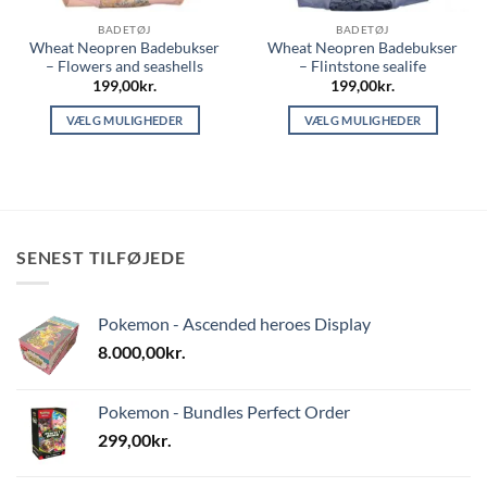
BADETØJ
BADETØJ
Wheat Neopren Badebukser
Wheat Neopren Badebukser
– Flowers and seashells
– Flintstone sealife
199,00
kr.
199,00
kr.
VÆLG MULIGHEDER
VÆLG MULIGHEDER
Dette
Dette
vare
vare
har
har
flere
flere
varianter.
varianter.
SENEST TILFØJEDE
Mulighederne
Mulighederne
kan
kan
vælges
vælges
Pokemon - Ascended heroes Display
på
på
varesiden
varesiden
8.000,00
kr.
Pokemon - Bundles Perfect Order
299,00
kr.