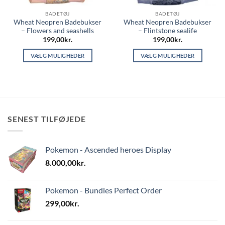
BADETØJ
BADETØJ
Wheat Neopren Badebukser
Wheat Neopren Badebukser
– Flowers and seashells
– Flintstone sealife
199,00
kr.
199,00
kr.
VÆLG MULIGHEDER
VÆLG MULIGHEDER
Dette
Dette
vare
vare
har
har
flere
flere
varianter.
varianter.
SENEST TILFØJEDE
Mulighederne
Mulighederne
kan
kan
vælges
vælges
Pokemon - Ascended heroes Display
på
på
varesiden
varesiden
8.000,00
kr.
Pokemon - Bundles Perfect Order
299,00
kr.