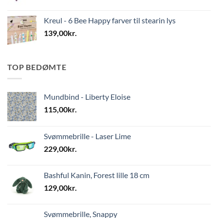
Kreul - 6 Bee Happy farver til stearin lys
139,00
kr.
TOP BEDØMTE
Mundbind - Liberty Eloise
115,00
kr.
Svømmebrille - Laser Lime
229,00
kr.
Bashful Kanin, Forest lille 18 cm
129,00
kr.
Svømmebrille, Snappy