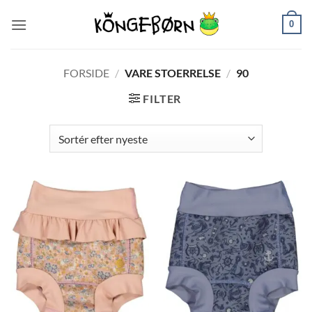
Fortsæt
0
til
indhold
FORSIDE
/
VARE STOERRELSE
/
90
FILTER