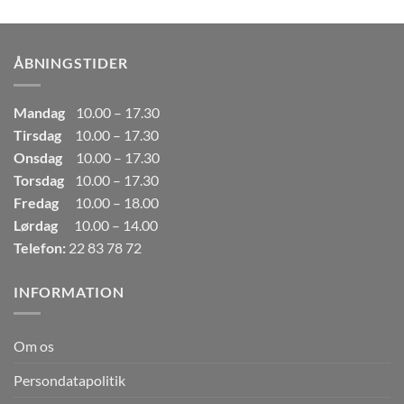
pris
pris
var:
er:
249,00kr..
165,00kr..
ÅBNINGSTIDER
Mandag
10.00 – 17.30
Tirsdag
10.00 – 17.30
Onsdag
10.00 – 17.30
Torsdag
10.00 – 17.30
Fredag
10.00 – 18.00
Lørdag
10.00 – 14.00
Telefon:
22 83 78 72
INFORMATION
Om os
Persondatapolitik