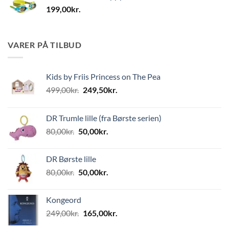
199,00
kr.
VARER PÅ TILBUD
Kids by Friis Princess on The Pea
Den
Den
499,00
kr.
249,50
kr.
oprindelige
aktuelle
pris
pris
DR Trumle lille (fra Børste serien)
var:
er:
Den
Den
80,00
kr.
50,00
kr.
499,00kr..
249,50kr..
oprindelige
aktuelle
pris
pris
DR Børste lille
var:
er:
Den
Den
80,00
kr.
50,00
kr.
80,00kr..
50,00kr..
oprindelige
aktuelle
pris
pris
Kongeord
var:
er:
Den
Den
249,00
kr.
165,00
kr.
80,00kr..
50,00kr..
oprindelige
aktuelle