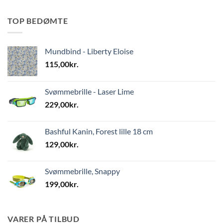
TOP BEDØMTE
Mundbind - Liberty Eloise
115,00
kr.
Svømmebrille - Laser Lime
229,00
kr.
Bashful Kanin, Forest lille 18 cm
129,00
kr.
Svømmebrille, Snappy
199,00
kr.
VARER PÅ TILBUD