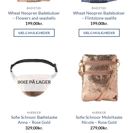
BADETØJ
BADETØJ
Wheat Neopren Badebukser
Wheat Neopren Badebukser
– Flowers and seashells
– Flintstone sealife
199,00
kr.
199,00
kr.
VÆLG MULIGHEDER
VÆLG MULIGHEDER
Dette
Dette
vare
vare
har
har
flere
flere
varianter.
varianter.
Mulighederne
Mulighederne
kan
kan
IKKE PÅ LAGER
vælges
vælges
på
på
varesiden
varesiden
MÆRKER
MÆRKER
Sofie Schnoor Bæltetaske
Sofie Schnoor Mobiltaske
Anna – Rose Gold
Nicole – Rose Gold
329,00
kr.
279,00
kr.