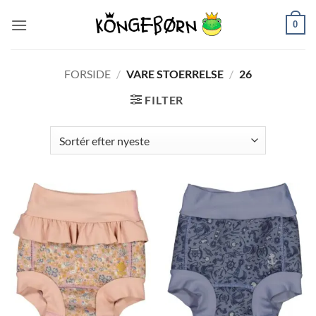
Fortsæt
0
til
indhold
FORSIDE
/
VARE STOERRELSE
/
26
FILTER