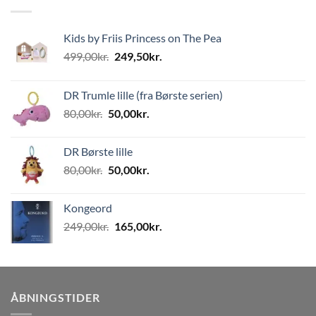
Kids by Friis Princess on The Pea
Den
Den
499,00
kr.
249,50
kr.
oprindelige
aktuelle
pris
pris
DR Trumle lille (fra Børste serien)
var:
er:
Den
Den
80,00
kr.
50,00
kr.
499,00kr..
249,50kr..
oprindelige
aktuelle
pris
pris
DR Børste lille
var:
er:
Den
Den
80,00
kr.
50,00
kr.
80,00kr..
50,00kr..
oprindelige
aktuelle
pris
pris
Kongeord
var:
er:
Den
Den
249,00
kr.
165,00
kr.
80,00kr..
50,00kr..
oprindelige
aktuelle
pris
pris
var:
er:
249,00kr..
165,00kr..
ÅBNINGSTIDER