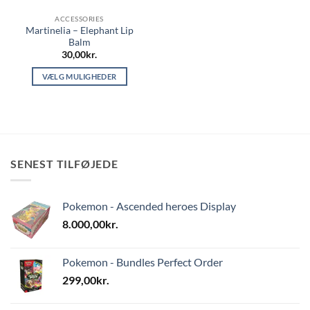
ACCESSORIES
Martinelia – Elephant Lip
Balm
30,00
kr.
VÆLG MULIGHEDER
Dette
vare
har
flere
varianter.
SENEST TILFØJEDE
Mulighederne
kan
vælges
Pokemon - Ascended heroes Display
på
varesiden
8.000,00
kr.
Pokemon - Bundles Perfect Order
299,00
kr.