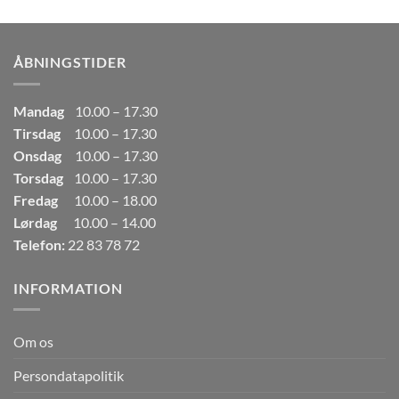
pris
pris
var:
er:
249,00kr..
165,00kr..
ÅBNINGSTIDER
Mandag
10.00 – 17.30
Tirsdag
10.00 – 17.30
Onsdag
10.00 – 17.30
Torsdag
10.00 – 17.30
Fredag
10.00 – 18.00
Lørdag
10.00 – 14.00
Telefon:
22 83 78 72
INFORMATION
Om os
Persondatapolitik