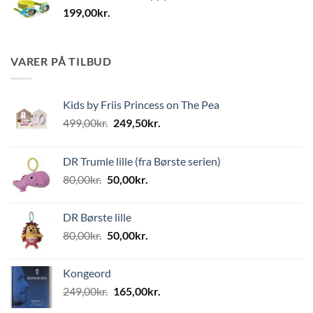
199,00
kr.
VARER PÅ TILBUD
Kids by Friis Princess on The Pea
Den
Den
499,00
kr.
249,50
kr.
oprindelige
aktuelle
pris
pris
DR Trumle lille (fra Børste serien)
var:
er:
Den
Den
80,00
kr.
50,00
kr.
499,00kr..
249,50kr..
oprindelige
aktuelle
pris
pris
DR Børste lille
var:
er:
Den
Den
80,00
kr.
50,00
kr.
80,00kr..
50,00kr..
oprindelige
aktuelle
pris
pris
Kongeord
var:
er:
Den
Den
249,00
kr.
165,00
kr.
80,00kr..
50,00kr..
oprindelige
aktuelle