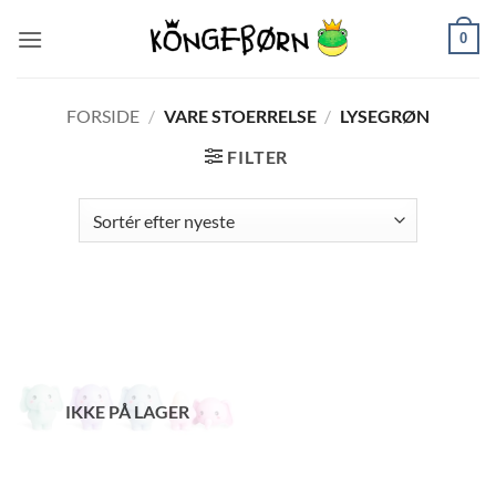
Fortsæt
0
til
indhold
FORSIDE
/
VARE STOERRELSE
/
LYSEGRØN
FILTER
IKKE PÅ LAGER