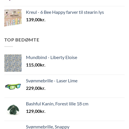
Kreul - 6 Bee Happy farver til stearin lys
139,00
kr.
TOP BEDØMTE
Mundbind - Liberty Eloise
115,00
kr.
Svømmebrille - Laser Lime
229,00
kr.
Bashful Kanin, Forest lille 18 cm
129,00
kr.
Svømmebrille, Snappy