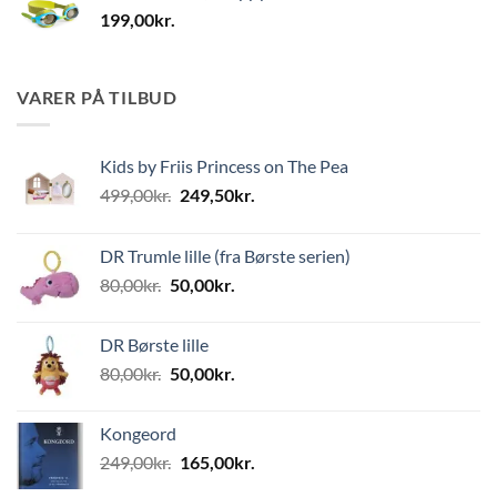
199,00
kr.
VARER PÅ TILBUD
Kids by Friis Princess on The Pea
Den
Den
499,00
kr.
249,50
kr.
oprindelige
aktuelle
pris
pris
DR Trumle lille (fra Børste serien)
var:
er:
Den
Den
80,00
kr.
50,00
kr.
499,00kr..
249,50kr..
oprindelige
aktuelle
pris
pris
DR Børste lille
var:
er:
Den
Den
80,00
kr.
50,00
kr.
80,00kr..
50,00kr..
oprindelige
aktuelle
pris
pris
Kongeord
var:
er:
Den
Den
249,00
kr.
165,00
kr.
80,00kr..
50,00kr..
oprindelige
aktuelle