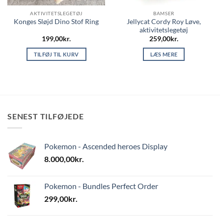
AKTIVITETSLEGETØJ
BAMSER
Jellycat Cordy Roy Løve,
Konges Sløjd Dino Stof Ring
aktivitetslegetøj
199,00
kr.
259,00
kr.
TILFØJ TIL KURV
LÆS MERE
SENEST TILFØJEDE
Pokemon - Ascended heroes Display
8.000,00
kr.
Pokemon - Bundles Perfect Order
299,00
kr.