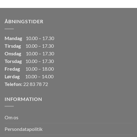
pris
pris
var:
er:
249,00kr..
165,00kr..
ÅBNINGSTIDER
Mandag
10.00 – 17.30
Tirsdag
10.00 – 17.30
Onsdag
10.00 – 17.30
Torsdag
10.00 – 17.30
Fredag
10.00 – 18.00
Lørdag
10.00 – 14.00
Telefon:
22 83 78 72
INFORMATION
Om os
Persondatapolitik