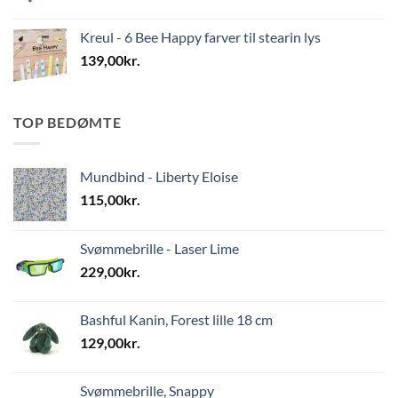
Kreul - 6 Bee Happy farver til stearin lys
139,00
kr.
TOP BEDØMTE
Mundbind - Liberty Eloise
115,00
kr.
Svømmebrille - Laser Lime
229,00
kr.
Bashful Kanin, Forest lille 18 cm
129,00
kr.
Svømmebrille, Snappy