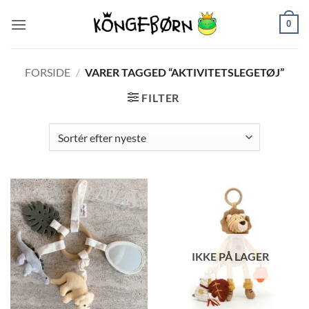
Fortsæt
0
til
indhold
FORSIDE
/
VARER TAGGED “AKTIVITETSLEGETØJ”
FILTER
IKKE PÅ LAGER