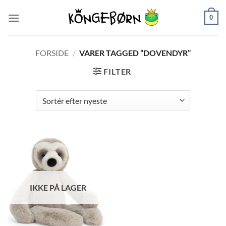
Fortsæt
0
til
indhold
FORSIDE
/
VARER TAGGED “DOVENDYR”
FILTER
IKKE PÅ LAGER