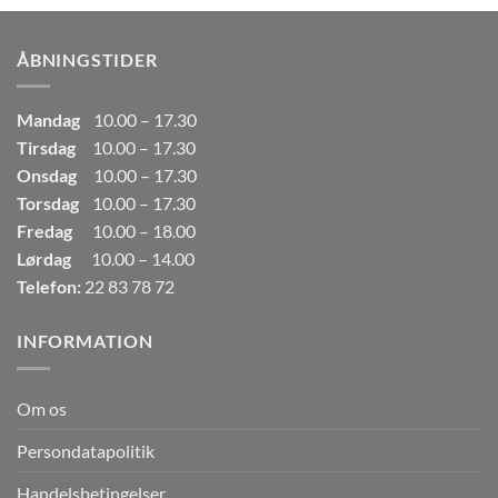
var:
er:
249,00kr..
165,00kr..
ÅBNINGSTIDER
Mandag
10.00 – 17.30
Tirsdag
10.00 – 17.30
Onsdag
10.00 – 17.30
Torsdag
10.00 – 17.30
Fredag
10.00 – 18.00
Lørdag
10.00 – 14.00
Telefon:
22 83 78 72
INFORMATION
Om os
Persondatapolitik
Handelsbetingelser