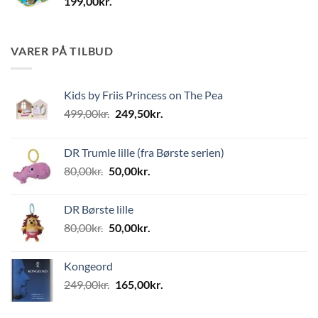
199,00
kr.
VARER PÅ TILBUD
Kids by Friis Princess on The Pea
Den
Den
499,00
kr.
249,50
kr.
oprindelige
aktuelle
pris
pris
DR Trumle lille (fra Børste serien)
var:
er:
Den
Den
80,00
kr.
50,00
kr.
499,00kr..
249,50kr..
oprindelige
aktuelle
pris
pris
DR Børste lille
var:
er:
Den
Den
80,00
kr.
50,00
kr.
80,00kr..
50,00kr..
oprindelige
aktuelle
pris
pris
Kongeord
var:
er:
Den
Den
249,00
kr.
165,00
kr.
80,00kr..
50,00kr..
oprindelige
aktuelle
pris
pris