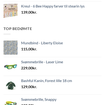
Kreul - 6 Bee Happy farver til stearin lys
139,00
kr.
TOP BEDØMTE
Mundbind - Liberty Eloise
115,00
kr.
Svømmebrille - Laser Lime
229,00
kr.
Bashful Kanin, Forest lille 18 cm
129,00
kr.
Svømmebrille, Snappy