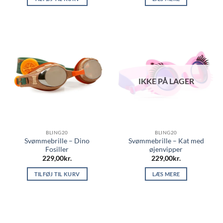
IKKE PÅ LAGER
BLING20
BLING20
Svømmebrille – Dino
Svømmebrille – Kat med
Fosiller
øjenvipper
229,00
kr.
229,00
kr.
TILFØJ TIL KURV
LÆS MERE