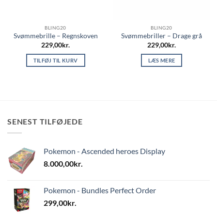
BLING20
BLING20
Svømmebrille – Regnskoven
Svømmebriller – Drage grå
229,00
kr.
229,00
kr.
TILFØJ TIL KURV
LÆS MERE
SENEST TILFØJEDE
Pokemon - Ascended heroes Display
8.000,00
kr.
Pokemon - Bundles Perfect Order
299,00
kr.