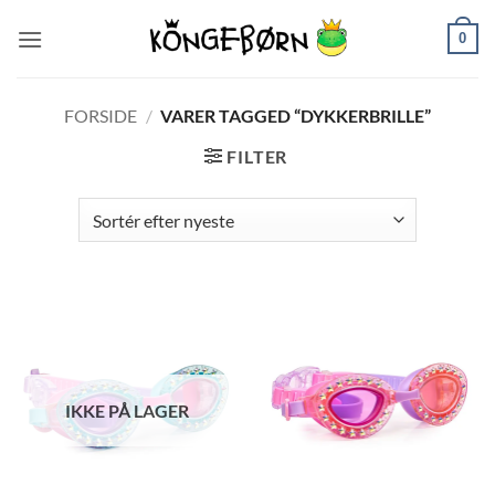
Fortsæt
0
til
indhold
FORSIDE
/
VARER TAGGED “DYKKERBRILLE”
FILTER
IKKE PÅ LAGER