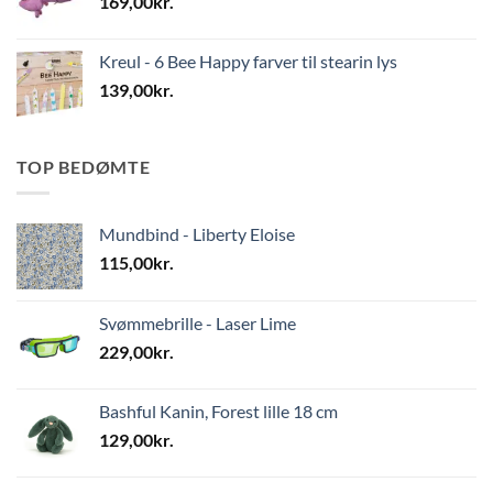
169,00
kr.
Kreul - 6 Bee Happy farver til stearin lys
139,00
kr.
TOP BEDØMTE
Mundbind - Liberty Eloise
115,00
kr.
Svømmebrille - Laser Lime
229,00
kr.
Bashful Kanin, Forest lille 18 cm
129,00
kr.