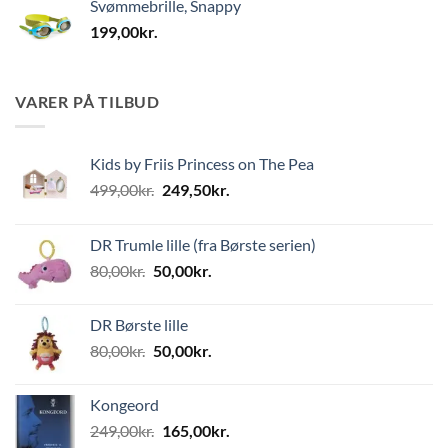
Svømmebrille, Snappy
199,00
kr.
VARER PÅ TILBUD
Kids by Friis Princess on The Pea
Den
Den
499,00
kr.
249,50
kr.
oprindelige
aktuelle
pris
pris
DR Trumle lille (fra Børste serien)
var:
er:
Den
Den
80,00
kr.
50,00
kr.
499,00kr..
249,50kr..
oprindelige
aktuelle
pris
pris
DR Børste lille
var:
er:
Den
Den
80,00
kr.
50,00
kr.
80,00kr..
50,00kr..
oprindelige
aktuelle
pris
pris
Kongeord
var:
er:
Den
Den
249,00
kr.
165,00
kr.
80,00kr..
50,00kr..