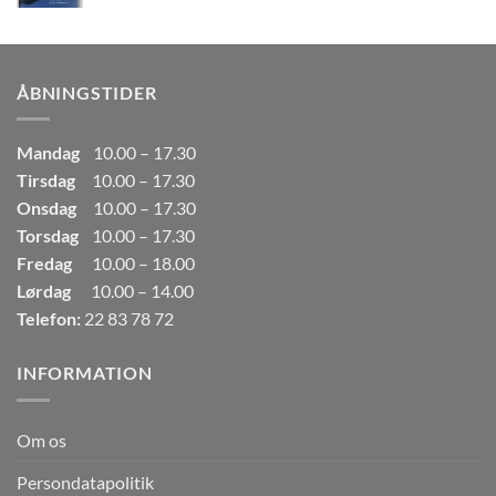
oprindelige
aktuelle
pris
pris
var:
er:
249,00kr..
165,00kr..
ÅBNINGSTIDER
Mandag
10.00 – 17.30
Tirsdag
10.00 – 17.30
Onsdag
10.00 – 17.30
Torsdag
10.00 – 17.30
Fredag
10.00 – 18.00
Lørdag
10.00 – 14.00
Telefon:
22 83 78 72
INFORMATION
Om os
Persondatapolitik