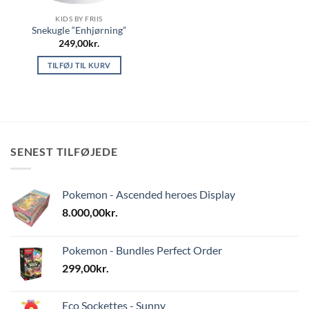
KIDS BY FRIIS
Snekugle “Enhjørning”
249,00
kr.
TILFØJ TIL KURV
SENEST TILFØJEDE
Pokemon - Ascended heroes Display
8.000,00
kr.
Pokemon - Bundles Perfect Order
299,00
kr.
Eco Sockettes - Sunny