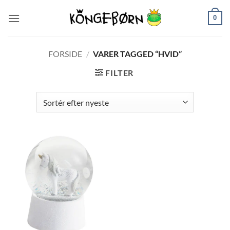
Fortsæt
0
til
indhold
FORSIDE
/
VARER TAGGED “HVID”
FILTER