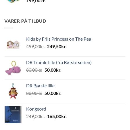
199,00
kr.
VARER PÅ TILBUD
Kids by Friis Princess on The Pea
Den
Den
499,00
kr.
249,50
kr.
oprindelige
aktuelle
pris
pris
DR Trumle lille (fra Børste serien)
var:
er:
Den
Den
80,00
kr.
50,00
kr.
499,00kr..
249,50kr..
oprindelige
aktuelle
pris
pris
DR Børste lille
var:
er:
Den
Den
80,00
kr.
50,00
kr.
80,00kr..
50,00kr..
oprindelige
aktuelle
pris
pris
Kongeord
var:
er:
Den
Den
249,00
kr.
165,00
kr.
80,00kr..
50,00kr..
oprindelige
aktuelle
pris
pris