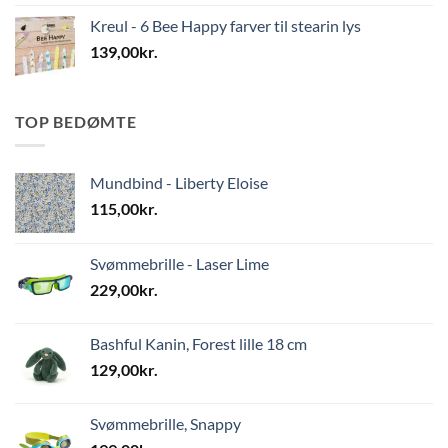
Kreul - 6 Bee Happy farver til stearin lys
139,00
kr.
TOP BEDØMTE
Mundbind - Liberty Eloise
115,00
kr.
Svømmebrille - Laser Lime
229,00
kr.
Bashful Kanin, Forest lille 18 cm
129,00
kr.
Svømmebrille, Snappy