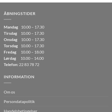
var:
er:
249,00kr..
165,00kr..
ÅBNINGSTIDER
Mandag
10.00 – 17.30
Tirsdag
10.00 – 17.30
Onsdag
10.00 – 17.30
Torsdag
10.00 – 17.30
Fredag
10.00 – 18.00
Lørdag
10.00 – 14.00
Telefon:
22 83 78 72
INFORMATION
Om os
Persondatapolitik
Handelsbetingelser