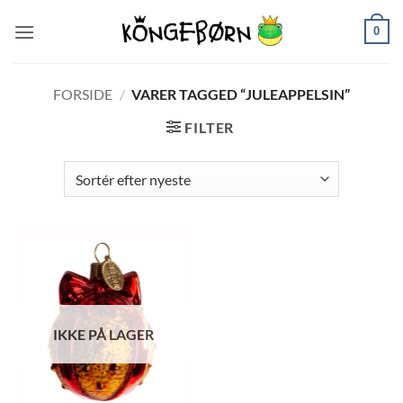
Fortsæt
0
til
indhold
FORSIDE
/
VARER TAGGED “JULEAPPELSIN”
FILTER
IKKE PÅ LAGER