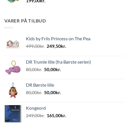
199,00
kr.
VARER PÅ TILBUD
Kids by Friis Princess on The Pea
Den
Den
499,00
kr.
249,50
kr.
oprindelige
aktuelle
pris
pris
DR Trumle lille (fra Børste serien)
var:
er:
Den
Den
80,00
kr.
50,00
kr.
499,00kr..
249,50kr..
oprindelige
aktuelle
pris
pris
DR Børste lille
var:
er:
Den
Den
80,00
kr.
50,00
kr.
80,00kr..
50,00kr..
oprindelige
aktuelle
pris
pris
Kongeord
var:
er:
Den
Den
249,00
kr.
165,00
kr.
80,00kr..
50,00kr..
oprindelige
aktuelle
pris
pris