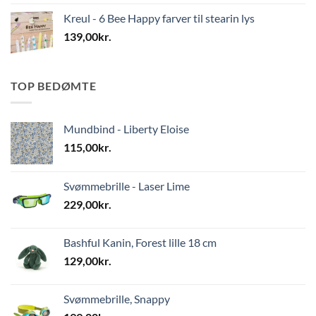
Kreul - 6 Bee Happy farver til stearin lys
139,00
kr.
TOP BEDØMTE
Mundbind - Liberty Eloise
115,00
kr.
Svømmebrille - Laser Lime
229,00
kr.
Bashful Kanin, Forest lille 18 cm
129,00
kr.
Svømmebrille, Snappy