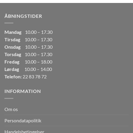
var:
er:
249,00kr..
165,00kr..
ÅBNINGSTIDER
Mandag
10.00 – 17.30
Tirsdag
10.00 – 17.30
Onsdag
10.00 – 17.30
Torsdag
10.00 – 17.30
Fredag
10.00 – 18.00
Lørdag
10.00 – 14.00
Telefon:
22 83 78 72
INFORMATION
Om os
Persondatapolitik
Handelsbetingelser