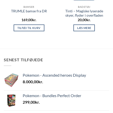
BAMSER
BADETØJ
Tinti – Magiske lyserøde
TRUMLE bamse fra DR
skyer, flyder i overfladen
169,00
kr.
20,00
kr.
TILFØJ TIL KURV
LÆS MERE
SENEST TILFØJEDE
Pokemon - Ascended heroes Display
8.000,00
kr.
Pokemon - Bundles Perfect Order
299,00
kr.