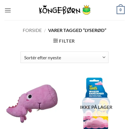
Fortsæt
0
til
indhold
FORSIDE
/
VARER TAGGED “LYSERØD”
FILTER
IKKE PÅ LAGER