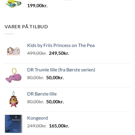
199,00
kr.
VARER PÅ TILBUD
Kids by Friis Princess on The Pea
Den
Den
499,00
kr.
249,50
kr.
oprindelige
aktuelle
pris
pris
DR Trumle lille (fra Børste serien)
var:
er:
Den
Den
80,00
kr.
50,00
kr.
499,00kr..
249,50kr..
oprindelige
aktuelle
pris
pris
DR Børste lille
var:
er:
Den
Den
80,00
kr.
50,00
kr.
80,00kr..
50,00kr..
oprindelige
aktuelle
pris
pris
Kongeord
var:
er:
Den
Den
249,00
kr.
165,00
kr.
80,00kr..
50,00kr..
oprindelige
aktuelle