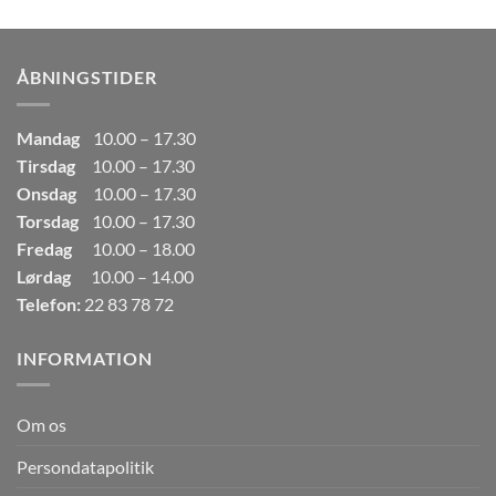
pris
pris
var:
er:
249,00kr..
165,00kr..
ÅBNINGSTIDER
Mandag
10.00 – 17.30
Tirsdag
10.00 – 17.30
Onsdag
10.00 – 17.30
Torsdag
10.00 – 17.30
Fredag
10.00 – 18.00
Lørdag
10.00 – 14.00
Telefon:
22 83 78 72
INFORMATION
Om os
Persondatapolitik