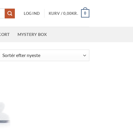
0
LOG IND
KURV /
0,00
KR.
KORT
MYSTERY BOX
teret
er
este