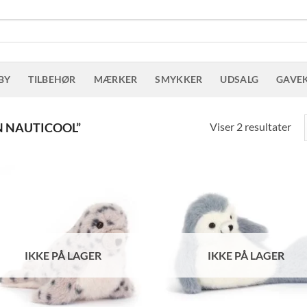
BY
TILBEHØR
MÆRKER
SMYKKER
UDSALG
GAVE
Sor
Viser 2 resultater
 NAUTICOOL”
eft
sen
IKKE PÅ LAGER
IKKE PÅ LAGER