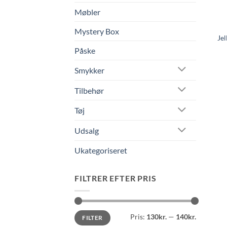
Møbler
Mystery Box
Jel
Påske
Smykker
Tilbehør
Tøj
Udsalg
Ukategoriseret
FILTRER EFTER PRIS
Mindste
Højeste
Pris:
130kr.
—
140kr.
FILTER
pris
pris