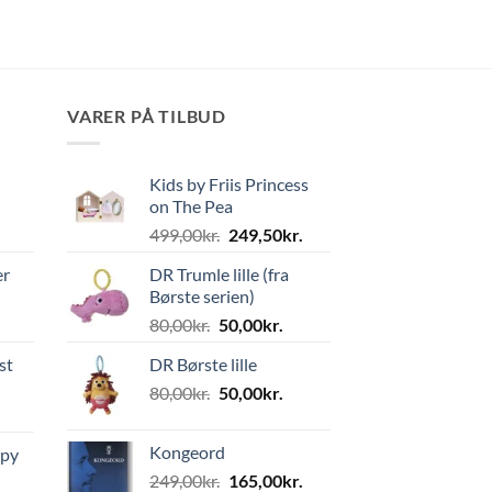
VARER PÅ TILBUD
Kids by Friis Princess
on The Pea
Den
Den
499,00
kr.
249,50
kr.
oprindelige
aktuelle
er
DR Trumle lille (fra
pris
pris
Børste serien)
var:
er:
Den
Den
80,00
kr.
50,00
kr.
499,00kr..
249,50kr..
oprindelige
aktuelle
st
DR Børste lille
pris
pris
Den
Den
80,00
kr.
var:
50,00
kr.
er:
oprindelige
aktuelle
80,00kr..
50,00kr..
pris
pris
Kongeord
ppy
var:
er:
Den
Den
249,00
kr.
165,00
kr.
80,00kr..
50,00kr..