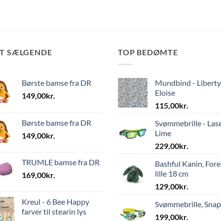
ST SÆLGENDE
TOP BEDØMTE
Børste bamse fra DR
Mundbind - Liberty
Eloise
149,00
kr.
115,00
kr.
Børste bamse fra DR
Svømmebrille - Las
Lime
149,00
kr.
229,00
kr.
TRUMLE bamse fra DR
Bashful Kanin, Fore
lille 18 cm
169,00
kr.
129,00
kr.
Kreul - 6 Bee Happy
Svømmebrille, Sna
farver til stearin lys
199,00
kr.