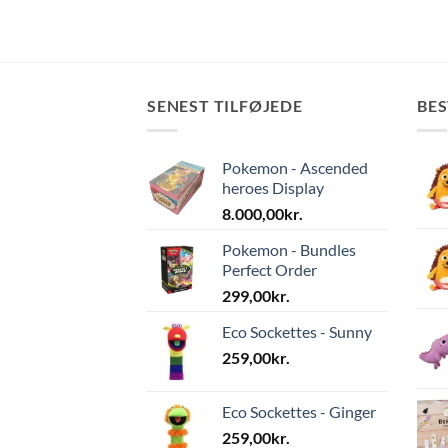
SENEST TILFØJEDE
BE
Pokemon - Ascended
heroes Display
8.000,00
kr.
Pokemon - Bundles
Perfect Order
299,00
kr.
Eco Sockettes - Sunny
259,00
kr.
Eco Sockettes - Ginger
259,00
kr.