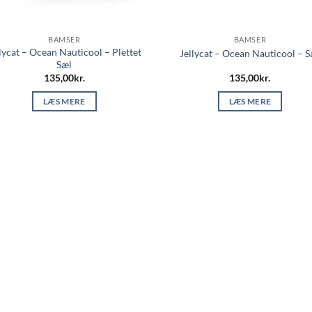
BAMSER
BAMSER
lycat – Ocean Nauticool – Plettet
Jellycat – Ocean Nauticool – S
Sæl
135,00
kr.
135,00
kr.
LÆS MERE
LÆS MERE