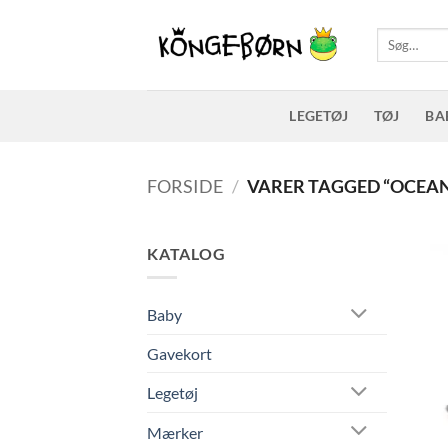
Fortsæt
til
Søg
efter:
indhold
LEGETØJ
TØJ
BA
FORSIDE
/
VARER TAGGED “OCEAN
KATALOG
Baby
Gavekort
Legetøj
Mærker