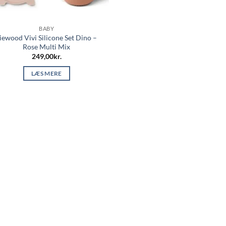
BABY
iewood Vivi Silicone Set Dino –
Rose Multi Mix
249,00
kr.
LÆS MERE