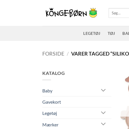
Fortsæt
til
Søg
efter:
indhold
LEGETØJ
TØJ
BA
FORSIDE
/
VARER TAGGED “SILIK
KATALOG
Baby
Gavekort
Legetøj
Mærker