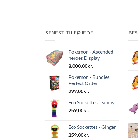
SENEST TILFØJEDE
BE
Pokemon - Ascended
heroes Display
8.000,00
kr.
Pokemon - Bundles
Perfect Order
299,00
kr.
Eco Sockettes - Sunny
259,00
kr.
Eco Sockettes - Ginger
259,00
kr.