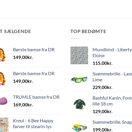
ST SÆLGENDE
TOP BEDØMTE
Børste bamse fra DR
Mundbind - Liberty
Eloise
149,00
kr.
115,00
kr.
Børste bamse fra DR
Svømmebrille - Las
Lime
149,00
kr.
229,00
kr.
TRUMLE bamse fra DR
Bashful Kanin, Fore
lille 18 cm
169,00
kr.
129,00
kr.
Kreul - 6 Bee Happy
Svømmebrille, Sna
farver til stearin lys
199,00
kr.