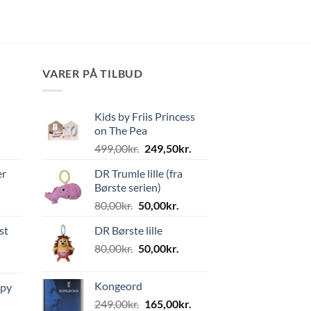
VARER PÅ TILBUD
Kids by Friis Princess
on The Pea
Den
Den
499,00
kr.
249,50
kr.
oprindelige
aktuelle
er
DR Trumle lille (fra
pris
pris
Børste serien)
var:
er:
Den
Den
80,00
kr.
50,00
kr.
499,00kr..
249,50kr..
oprindelige
aktuelle
st
DR Børste lille
pris
pris
Den
Den
80,00
kr.
var:
50,00
kr.
er:
oprindelige
aktuelle
80,00kr..
50,00kr..
pris
pris
Kongeord
ppy
var:
er:
Den
Den
249,00
kr.
165,00
kr.
80,00kr..
50,00kr..