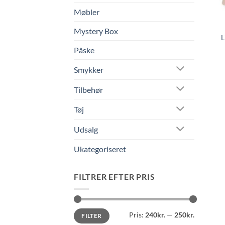
Møbler
Mystery Box
L
Påske
Smykker
Tilbehør
Tøj
Udsalg
Ukategoriseret
FILTRER EFTER PRIS
Mindste
Højeste
Pris:
240kr.
—
250kr.
FILTER
pris
pris