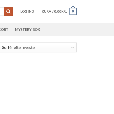
0
LOG IND
KURV /
0,00
KR.
KORT
MYSTERY BOX