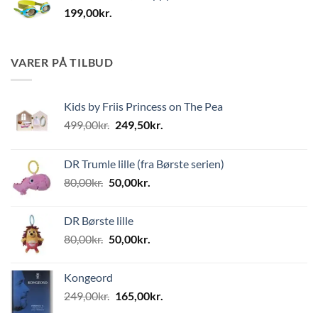
199,00
kr.
VARER PÅ TILBUD
Kids by Friis Princess on The Pea
Den
Den
499,00
kr.
249,50
kr.
oprindelige
aktuelle
pris
pris
DR Trumle lille (fra Børste serien)
var:
er:
Den
Den
80,00
kr.
50,00
kr.
499,00kr..
249,50kr..
oprindelige
aktuelle
pris
pris
DR Børste lille
var:
er:
Den
Den
80,00
kr.
50,00
kr.
80,00kr..
50,00kr..
oprindelige
aktuelle
pris
pris
Kongeord
var:
er:
Den
Den
249,00
kr.
165,00
kr.
80,00kr..
50,00kr..
oprindelige
aktuelle