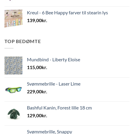
Kreul - 6 Bee Happy farver til stearin lys
139,00
kr.
TOP BEDØMTE
Mundbind - Liberty Eloise
115,00
kr.
Svømmebrille - Laser Lime
229,00
kr.
Bashful Kanin, Forest lille 18 cm
129,00
kr.
Svømmebrille, Snappy