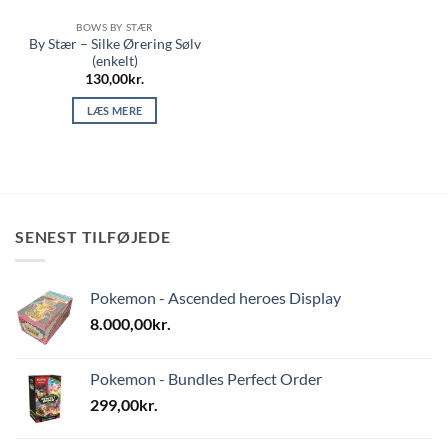
BOWS BY STÆR
By Stær – Silke Ørering Sølv
(enkelt)
130,00
kr.
LÆS MERE
SENEST TILFØJEDE
Pokemon - Ascended heroes Display
8.000,00
kr.
Pokemon - Bundles Perfect Order
299,00
kr.