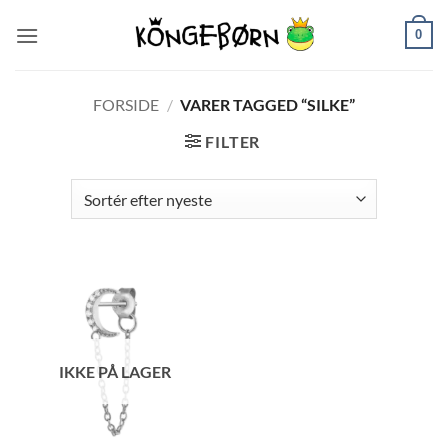
Fortsæt
0
til
indhold
FORSIDE
/
VARER TAGGED “SILKE”
FILTER
IKKE PÅ LAGER