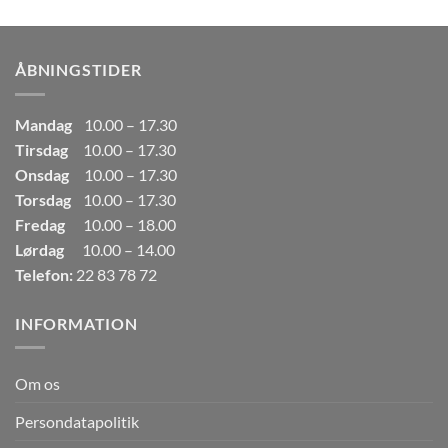
pris
pris
var:
er:
249,00kr..
165,00kr..
ÅBNINGSTIDER
Mandag
10.00 – 17.30
Tirsdag
10.00 – 17.30
Onsdag
10.00 – 17.30
Torsdag
10.00 – 17.30
Fredag
10.00 – 18.00
Lørdag
10.00 – 14.00
Telefon:
22 83 78 72
INFORMATION
Om os
Persondatapolitik