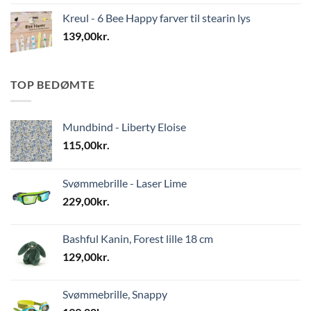
Kreul - 6 Bee Happy farver til stearin lys
139,00
kr.
TOP BEDØMTE
Mundbind - Liberty Eloise
115,00
kr.
Svømmebrille - Laser Lime
229,00
kr.
Bashful Kanin, Forest lille 18 cm
129,00
kr.
Svømmebrille, Snappy