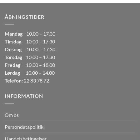
var:
er:
249,00kr..
165,00kr..
ÅBNINGSTIDER
Mandag
10.00 – 17.30
Tirsdag
10.00 – 17.30
Onsdag
10.00 – 17.30
Torsdag
10.00 – 17.30
Fredag
10.00 – 18.00
Lørdag
10.00 – 14.00
Telefon:
22 83 78 72
INFORMATION
Om os
Persondatapolitik
Handelsbetingelser