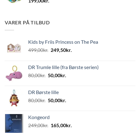
199,00
kr.
VARER PÅ TILBUD
Kids by Friis Princess on The Pea
Den
Den
499,00
kr.
249,50
kr.
oprindelige
aktuelle
pris
pris
DR Trumle lille (fra Børste serien)
var:
er:
Den
Den
80,00
kr.
50,00
kr.
499,00kr..
249,50kr..
oprindelige
aktuelle
pris
pris
DR Børste lille
var:
er:
Den
Den
80,00
kr.
50,00
kr.
80,00kr..
50,00kr..
oprindelige
aktuelle
pris
pris
Kongeord
var:
er:
Den
Den
249,00
kr.
165,00
kr.
80,00kr..
50,00kr..
oprindelige
aktuelle
pris
pris