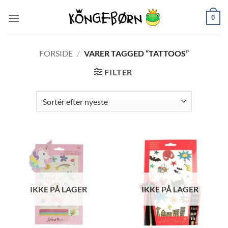
Fortsæt
0
til
indhold
FORSIDE
/
VARER TAGGED “TATTOOS”
FILTER
IKKE PÅ LAGER
IKKE PÅ LAGER