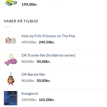
199,00
kr.
VARER PÅ TILBUD
Kids by Friis Princess on The Pea
Den
Den
499,00
kr.
249,50
kr.
oprindelige
aktuelle
pris
pris
DR Trumle lille (fra Børste serien)
var:
er:
Den
Den
80,00
kr.
50,00
kr.
499,00kr..
249,50kr..
oprindelige
aktuelle
pris
pris
DR Børste lille
var:
er:
Den
Den
80,00
kr.
50,00
kr.
80,00kr..
50,00kr..
oprindelige
aktuelle
pris
pris
Kongeord
var:
er:
Den
Den
249,00
kr.
165,00
kr.
80,00kr..
50,00kr..
oprindelige
aktuelle