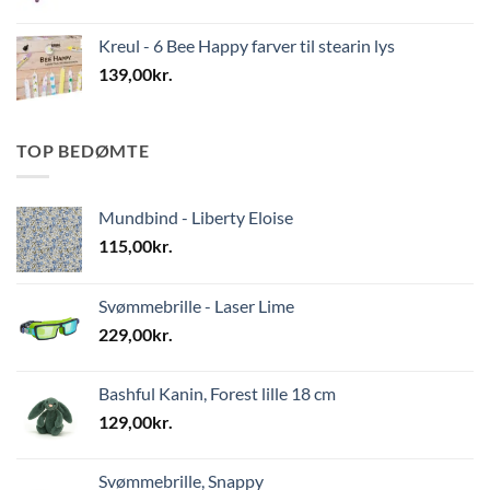
Kreul - 6 Bee Happy farver til stearin lys
139,00
kr.
TOP BEDØMTE
Mundbind - Liberty Eloise
115,00
kr.
Svømmebrille - Laser Lime
229,00
kr.
Bashful Kanin, Forest lille 18 cm
129,00
kr.
Svømmebrille, Snappy