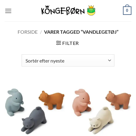
Fortsæt
0
til
indhold
FORSIDE
/
VARER TAGGED “VANDLEGETØJ”
FILTER