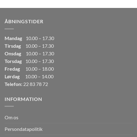
pris
pris
var:
er:
249,00kr..
165,00kr..
ÅBNINGSTIDER
Mandag
10.00 – 17.30
Tirsdag
10.00 – 17.30
Onsdag
10.00 – 17.30
Torsdag
10.00 – 17.30
Fredag
10.00 – 18.00
Lørdag
10.00 – 14.00
Telefon:
22 83 78 72
INFORMATION
Om os
Persondatapolitik