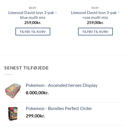
BABY
BABY
Liewood David toys 3-pak –
Liewood David toys 3-pak –
blue multi mix
rose multi mix
259,00
kr.
259,00
kr.
TILFØJ TIL KURV
TILFØJ TIL KURV
SENEST TILFØJEDE
Pokemon - Ascended heroes Display
8.000,00
kr.
Pokemon - Bundles Perfect Order
299,00
kr.