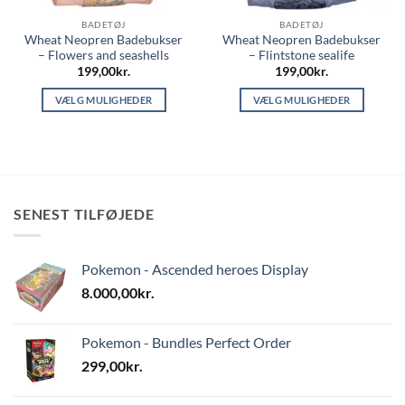
BADETØJ
BADETØJ
Wheat Neopren Badebukser
Wheat Neopren Badebukser
– Flowers and seashells
– Flintstone sealife
199,00
kr.
199,00
kr.
VÆLG MULIGHEDER
VÆLG MULIGHEDER
Dette
Dette
vare
vare
har
har
flere
flere
varianter.
varianter.
SENEST TILFØJEDE
Mulighederne
Mulighederne
kan
kan
vælges
vælges
Pokemon - Ascended heroes Display
på
på
varesiden
varesiden
8.000,00
kr.
Pokemon - Bundles Perfect Order
299,00
kr.