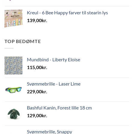
Kreul - 6 Bee Happy farver til stearin lys
139,00
kr.
TOP BEDØMTE
Mundbind - Liberty Eloise
115,00
kr.
Svømmebrille - Laser Lime
229,00
kr.
Bashful Kanin, Forest lille 18 cm
129,00
kr.
Svømmebrille, Snappy