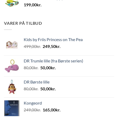
199,00
kr.
VARER PÅ TILBUD
Kids by Friis Princess on The Pea
Den
Den
499,00
kr.
249,50
kr.
oprindelige
aktuelle
pris
pris
DR Trumle lille (fra Børste serien)
var:
er:
Den
Den
80,00
kr.
50,00
kr.
499,00kr..
249,50kr..
oprindelige
aktuelle
pris
pris
DR Børste lille
var:
er:
Den
Den
80,00
kr.
50,00
kr.
80,00kr..
50,00kr..
oprindelige
aktuelle
pris
pris
Kongeord
var:
er:
Den
Den
249,00
kr.
165,00
kr.
80,00kr..
50,00kr..
oprindelige
aktuelle