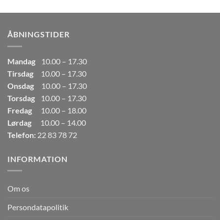
pris
pris
var:
er:
249,00kr..
165,00kr..
ÅBNINGSTIDER
Mandag
10.00 – 17.30
Tirsdag
10.00 – 17.30
Onsdag
10.00 – 17.30
Torsdag
10.00 – 17.30
Fredag
10.00 – 18.00
Lørdag
10.00 – 14.00
Telefon:
22 83 78 72
INFORMATION
Om os
Persondatapolitik