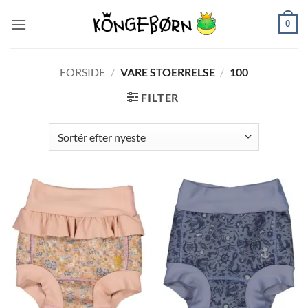
Fortsæt
0
til
indhold
FORSIDE
/
VARE STOERRELSE
/
100
FILTER