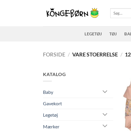
Fortsæt
til
Søg
efter:
indhold
LEGETØJ
TØJ
BA
FORSIDE
/
VARE STOERRELSE
/
12
KATALOG
Baby
Gavekort
Legetøj
Mærker