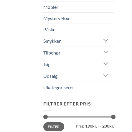
Møbler
Mystery Box
Påske
Smykker
Tilbehør
Tøj
Udsalg
Ukategoriseret
FILTRER EFTER PRIS
Mindste
Højeste
Pris:
190kr.
—
200kr.
FILTER
pris
pris