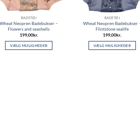
BADETØJ
BADETØJ
Wheat Neopren Badebukser –
Wheat Neopren Badebukser 
Flowers and seashells
Flintstone sealife
199,00
kr.
199,00
kr.
VÆLG MULIGHEDER
VÆLG MULIGHEDER
Dette
Dette
vare
vare
har
har
flere
flere
varianter.
varianter.
Mulighederne
Mulighederne
kan
kan
vælges
vælges
på
på
varesiden
varesiden