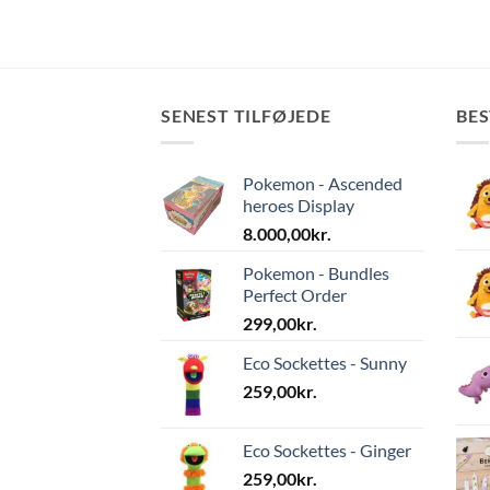
SENEST TILFØJEDE
BE
Pokemon - Ascended
heroes Display
8.000,00
kr.
Pokemon - Bundles
Perfect Order
299,00
kr.
Eco Sockettes - Sunny
259,00
kr.
Eco Sockettes - Ginger
259,00
kr.