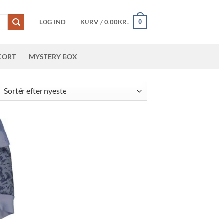
0
LOG IND
KURV /
0,00
KR.
KORT
MYSTERY BOX
teret
er
este