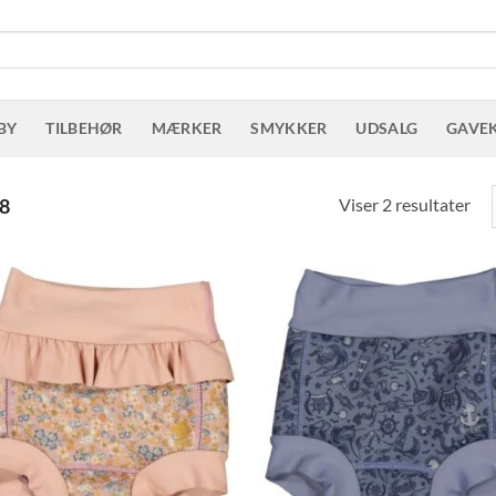
BY
TILBEHØR
MÆRKER
SMYKKER
UDSALG
GAVE
Sor
Viser 2 resultater
8
eft
sen