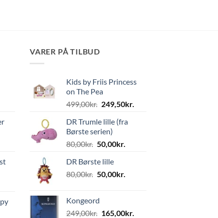
VARER PÅ TILBUD
Kids by Friis Princess
on The Pea
Den
Den
499,00
kr.
249,50
kr.
oprindelige
aktuelle
er
DR Trumle lille (fra
pris
pris
Børste serien)
var:
er:
Den
Den
80,00
kr.
50,00
kr.
499,00kr..
249,50kr..
oprindelige
aktuelle
st
DR Børste lille
pris
pris
Den
Den
80,00
kr.
var:
50,00
kr.
er:
oprindelige
aktuelle
80,00kr..
50,00kr..
pris
pris
Kongeord
ppy
var:
er:
Den
Den
249,00
kr.
165,00
kr.
80,00kr..
50,00kr..