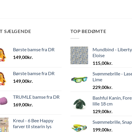
ST SÆLGENDE
TOP BEDØMTE
Børste bamse fra DR
Mundbind - Liberty
Eloise
149,00
kr.
115,00
kr.
Børste bamse fra DR
Svømmebrille - Las
Lime
149,00
kr.
229,00
kr.
TRUMLE bamse fra DR
Bashful Kanin, Fore
lille 18 cm
169,00
kr.
129,00
kr.
Kreul - 6 Bee Happy
Svømmebrille, Sna
farver til stearin lys
199,00
kr.