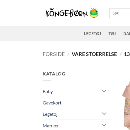
Fortsæt
til
Søg
efter:
indhold
LEGETØJ
TØJ
BA
FORSIDE
/
VARE STOERRELSE
/
13
KATALOG
Baby
Gavekort
Legetøj
Mærker