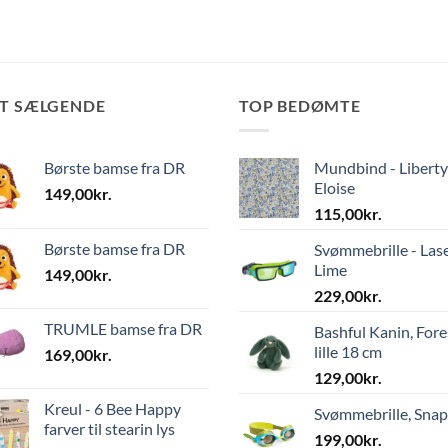
ST SÆLGENDE
TOP BEDØMTE
Børste bamse fra DR
Mundbind - Liberty
Eloise
149,00
kr.
115,00
kr.
Børste bamse fra DR
Svømmebrille - Las
Lime
149,00
kr.
229,00
kr.
TRUMLE bamse fra DR
Bashful Kanin, Fore
lille 18 cm
169,00
kr.
129,00
kr.
Kreul - 6 Bee Happy
Svømmebrille, Sna
farver til stearin lys
199,00
kr.