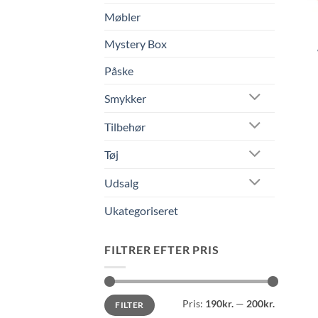
Møbler
Mystery Box
Påske
Smykker
Tilbehør
Tøj
Udsalg
Ukategoriseret
FILTRER EFTER PRIS
Mindste
Højeste
Pris:
190kr.
—
200kr.
FILTER
pris
pris