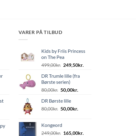
VARER PÅ TILBUD
Kids by Friis Princess
on The Pea
Den
Den
499,00
kr.
249,50
kr.
oprindelige
aktuelle
er
DR Trumle lille (fra
pris
pris
Børste serien)
var:
er:
Den
Den
80,00
kr.
50,00
kr.
499,00kr..
249,50kr..
oprindelige
aktuelle
st
DR Børste lille
pris
pris
Den
Den
80,00
kr.
var:
50,00
kr.
er:
oprindelige
aktuelle
80,00kr..
50,00kr..
pris
pris
Kongeord
ppy
var:
er:
Den
Den
249,00
kr.
165,00
kr.
80,00kr..
50,00kr..