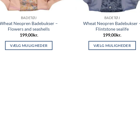
BADETØJ
BADETØJ
Wheat Neopren Badebukser –
Wheat Neopren Badebukser 
Flowers and seashells
Flintstone sealife
199,00
kr.
199,00
kr.
VÆLG MULIGHEDER
VÆLG MULIGHEDER
Dette
Dette
vare
vare
har
har
flere
flere
varianter.
varianter.
Mulighederne
Mulighederne
kan
kan
vælges
vælges
på
på
varesiden
varesiden