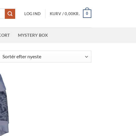
0
LOG IND
KURV /
0,00
KR.
KORT
MYSTERY BOX
teret
er
este