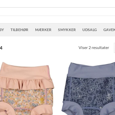
BY
TILBEHØR
MÆRKER
SMYKKER
UDSALG
GAVE
Sor
Viser 2 resultater
4
eft
sen