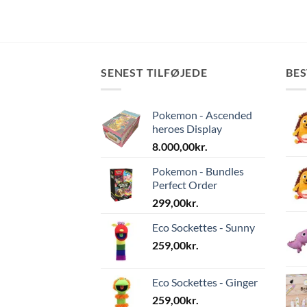
SENEST TILFØJEDE
BE
Pokemon - Ascended
heroes Display
8.000,00
kr.
Pokemon - Bundles
Perfect Order
299,00
kr.
Eco Sockettes - Sunny
259,00
kr.
Eco Sockettes - Ginger
259,00
kr.