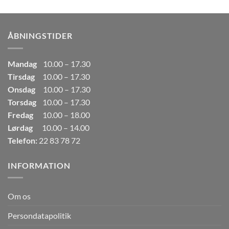
pris
pris
var:
er:
249,00kr..
165,00kr..
ÅBNINGSTIDER
Mandag
10.00 – 17.30
Tirsdag
10.00 – 17.30
Onsdag
10.00 – 17.30
Torsdag
10.00 – 17.30
Fredag
10.00 – 18.00
Lørdag
10.00 – 14.00
Telefon:
22 83 78 72
INFORMATION
Om os
Persondatapolitik