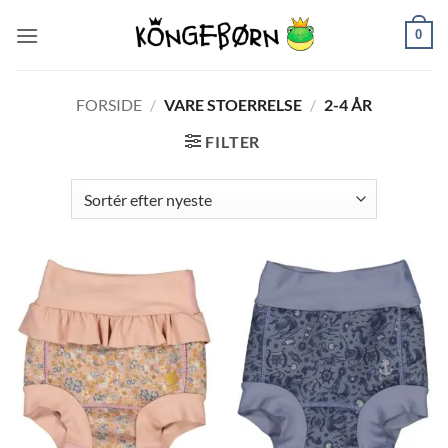
Fortsæt
0
til
indhold
FORSIDE
/
VARE STOERRELSE
/
2-4 ÅR
FILTER