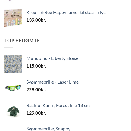
Kreul - 6 Bee Happy farver til stearin lys
139,00
kr.
TOP BEDØMTE
Mundbind - Liberty Eloise
115,00
kr.
Svømmebrille - Laser Lime
229,00
kr.
Bashful Kanin, Forest lille 18 cm
129,00
kr.
Svømmebrille, Snappy