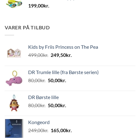
199,00
kr.
VARER PÅ TILBUD
Kids by Friis Princess on The Pea
Den
Den
499,00
kr.
249,50
kr.
oprindelige
aktuelle
pris
pris
DR Trumle lille (fra Børste serien)
var:
er:
Den
Den
80,00
kr.
50,00
kr.
499,00kr..
249,50kr..
oprindelige
aktuelle
pris
pris
DR Børste lille
var:
er:
Den
Den
80,00
kr.
50,00
kr.
80,00kr..
50,00kr..
oprindelige
aktuelle
pris
pris
Kongeord
var:
er:
Den
Den
249,00
kr.
165,00
kr.
80,00kr..
50,00kr..
oprindelige
aktuelle