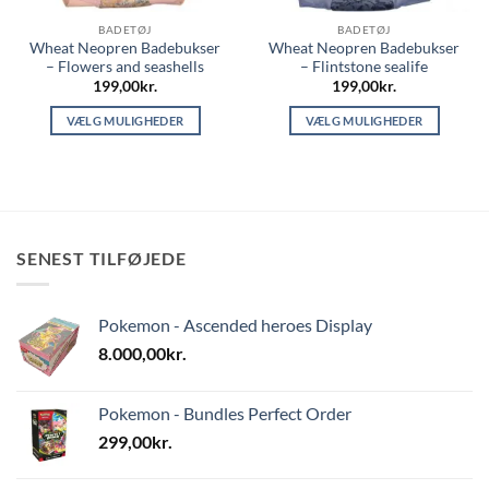
BADETØJ
BADETØJ
Wheat Neopren Badebukser
Wheat Neopren Badebukser
– Flowers and seashells
– Flintstone sealife
199,00
kr.
199,00
kr.
VÆLG MULIGHEDER
VÆLG MULIGHEDER
Dette
Dette
vare
vare
har
har
flere
flere
varianter.
varianter.
SENEST TILFØJEDE
Mulighederne
Mulighederne
kan
kan
vælges
vælges
Pokemon - Ascended heroes Display
på
på
varesiden
varesiden
8.000,00
kr.
Pokemon - Bundles Perfect Order
299,00
kr.