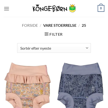
Fortsæt
0
til
indhold
FORSIDE
/
VARE STOERRELSE
/
25
FILTER