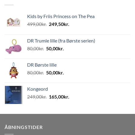
Kids by Friis Princess on The Pea
Den
Den
499,00
kr.
249,50
kr.
oprindelige
aktuelle
pris
pris
DR Trumle lille (fra Børste serien)
var:
er:
Den
Den
80,00
kr.
50,00
kr.
499,00kr..
249,50kr..
oprindelige
aktuelle
pris
pris
DR Børste lille
var:
er:
Den
Den
80,00
kr.
50,00
kr.
80,00kr..
50,00kr..
oprindelige
aktuelle
pris
pris
Kongeord
var:
er:
Den
Den
249,00
kr.
165,00
kr.
80,00kr..
50,00kr..
oprindelige
aktuelle
pris
pris
var:
er:
249,00kr..
165,00kr..
ÅBNINGSTIDER