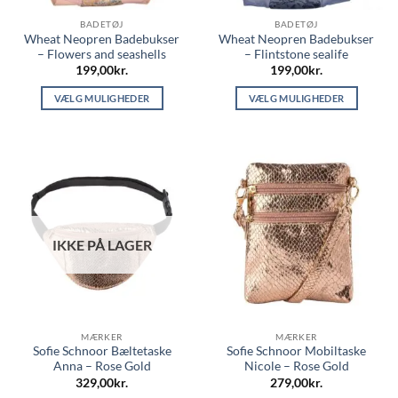
BADETØJ
BADETØJ
Wheat Neopren Badebukser
Wheat Neopren Badebukser
– Flowers and seashells
– Flintstone sealife
199,00
kr.
199,00
kr.
VÆLG MULIGHEDER
VÆLG MULIGHEDER
Dette
Dette
vare
vare
har
har
flere
flere
varianter.
varianter.
Mulighederne
Mulighederne
kan
kan
IKKE PÅ LAGER
vælges
vælges
på
på
varesiden
varesiden
MÆRKER
MÆRKER
Sofie Schnoor Bæltetaske
Sofie Schnoor Mobiltaske
Anna – Rose Gold
Nicole – Rose Gold
329,00
kr.
279,00
kr.