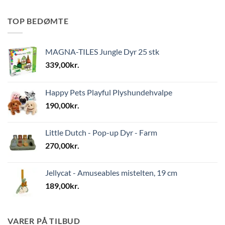
TOP BEDØMTE
MAGNA-TILES Jungle Dyr 25 stk
339,00
kr.
Happy Pets Playful Plyshundehvalpe
190,00
kr.
Little Dutch - Pop-up Dyr - Farm
270,00
kr.
Jellycat - Amuseables mistelten, 19 cm
189,00
kr.
VARER PÅ TILBUD