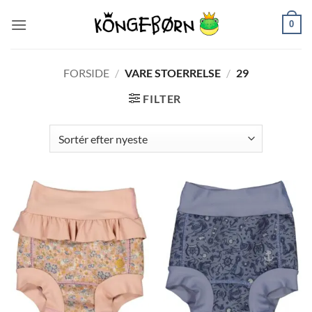
Fortsæt
0
til
indhold
FORSIDE
/
VARE STOERRELSE
/
29
FILTER