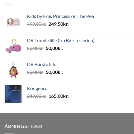
Kids by Friis Princess on The Pea
Den
Den
499,00
kr.
249,50
kr.
oprindelige
aktuelle
pris
pris
DR Trumle lille (fra Børste serien)
var:
er:
Den
Den
80,00
kr.
50,00
kr.
499,00kr..
249,50kr..
oprindelige
aktuelle
pris
pris
DR Børste lille
var:
er:
Den
Den
80,00
kr.
50,00
kr.
80,00kr..
50,00kr..
oprindelige
aktuelle
pris
pris
Kongeord
var:
er:
Den
Den
249,00
kr.
165,00
kr.
80,00kr..
50,00kr..
oprindelige
aktuelle
pris
pris
var:
er:
249,00kr..
165,00kr..
ÅBNINGSTIDER