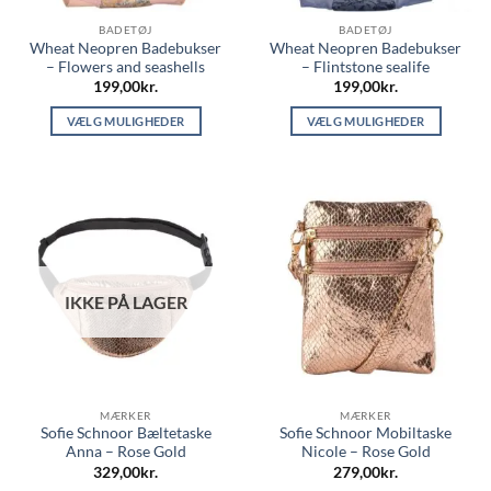
BADETØJ
BADETØJ
Wheat Neopren Badebukser
Wheat Neopren Badebukser
– Flowers and seashells
– Flintstone sealife
199,00
kr.
199,00
kr.
VÆLG MULIGHEDER
VÆLG MULIGHEDER
Dette
Dette
vare
vare
har
har
flere
flere
varianter.
varianter.
Mulighederne
Mulighederne
kan
kan
IKKE PÅ LAGER
vælges
vælges
på
på
varesiden
varesiden
MÆRKER
MÆRKER
Sofie Schnoor Bæltetaske
Sofie Schnoor Mobiltaske
Anna – Rose Gold
Nicole – Rose Gold
329,00
kr.
279,00
kr.