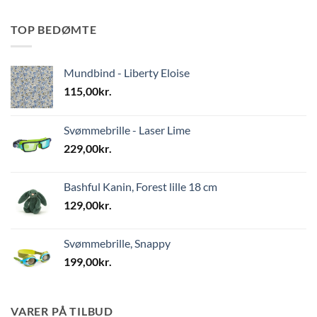
TOP BEDØMTE
Mundbind - Liberty Eloise
115,00
kr.
Svømmebrille - Laser Lime
229,00
kr.
Bashful Kanin, Forest lille 18 cm
129,00
kr.
Svømmebrille, Snappy
199,00
kr.
VARER PÅ TILBUD