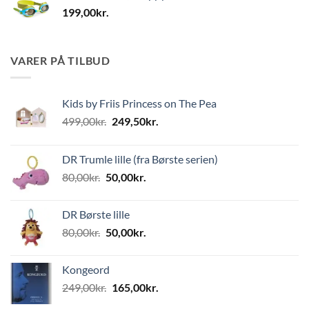
199,00
kr.
VARER PÅ TILBUD
Kids by Friis Princess on The Pea
Den
Den
499,00
kr.
249,50
kr.
oprindelige
aktuelle
pris
pris
DR Trumle lille (fra Børste serien)
var:
er:
Den
Den
80,00
kr.
50,00
kr.
499,00kr..
249,50kr..
oprindelige
aktuelle
pris
pris
DR Børste lille
var:
er:
Den
Den
80,00
kr.
50,00
kr.
80,00kr..
50,00kr..
oprindelige
aktuelle
pris
pris
Kongeord
var:
er:
Den
Den
249,00
kr.
165,00
kr.
80,00kr..
50,00kr..
oprindelige
aktuelle