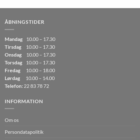
pris
pris
var:
er:
249,00kr..
165,00kr..
ÅBNINGSTIDER
Mandag
10.00 – 17.30
Tirsdag
10.00 – 17.30
Onsdag
10.00 – 17.30
Torsdag
10.00 – 17.30
Fredag
10.00 – 18.00
Lørdag
10.00 – 14.00
Telefon:
22 83 78 72
INFORMATION
Om os
Persondatapolitik