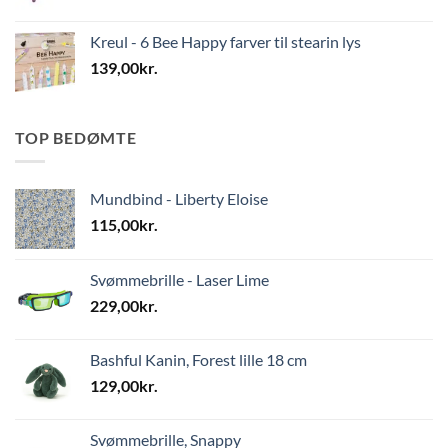
Kreul - 6 Bee Happy farver til stearin lys
139,00
kr.
TOP BEDØMTE
Mundbind - Liberty Eloise
115,00
kr.
Svømmebrille - Laser Lime
229,00
kr.
Bashful Kanin, Forest lille 18 cm
129,00
kr.
Svømmebrille, Snappy