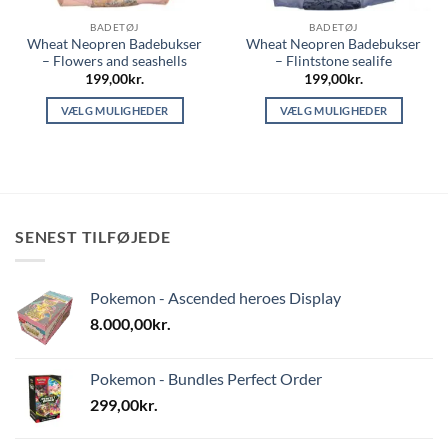
BADETØJ
BADETØJ
Wheat Neopren Badebukser
Wheat Neopren Badebukser
– Flowers and seashells
– Flintstone sealife
199,00
kr.
199,00
kr.
VÆLG MULIGHEDER
VÆLG MULIGHEDER
Dette
Dette
vare
vare
har
har
flere
flere
varianter.
varianter.
SENEST TILFØJEDE
Mulighederne
Mulighederne
kan
kan
vælges
vælges
Pokemon - Ascended heroes Display
på
på
varesiden
varesiden
8.000,00
kr.
Pokemon - Bundles Perfect Order
299,00
kr.