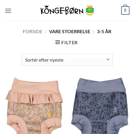
Fortsæt
0
til
indhold
FORSIDE
/
VARE STOERRELSE
/
3-5 ÅR
FILTER