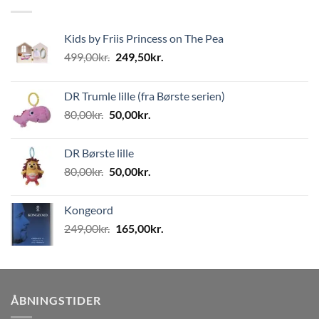
Kids by Friis Princess on The Pea
Den
Den
499,00
kr.
249,50
kr.
oprindelige
aktuelle
pris
pris
DR Trumle lille (fra Børste serien)
var:
er:
Den
Den
80,00
kr.
50,00
kr.
499,00kr..
249,50kr..
oprindelige
aktuelle
pris
pris
DR Børste lille
var:
er:
Den
Den
80,00
kr.
50,00
kr.
80,00kr..
50,00kr..
oprindelige
aktuelle
pris
pris
Kongeord
var:
er:
Den
Den
249,00
kr.
165,00
kr.
80,00kr..
50,00kr..
oprindelige
aktuelle
pris
pris
var:
er:
249,00kr..
165,00kr..
ÅBNINGSTIDER