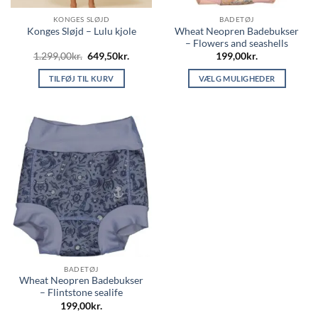
KONGES SLØJD
BADETØJ
Wheat Neopren Badebukser
Konges Sløjd – Lulu kjole
– Flowers and seashells
Den
Den
1.299,00
kr.
649,50
kr.
199,00
kr.
oprindelige
aktuelle
pris
pris
TILFØJ TIL KURV
VÆLG MULIGHEDER
var:
er:
1.299,00kr..
649,50kr..
Dette
vare
har
flere
varianter.
Mulighederne
kan
vælges
på
varesiden
BADETØJ
Wheat Neopren Badebukser
– Flintstone sealife
199,00
kr.