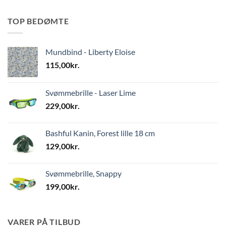
TOP BEDØMTE
Mundbind - Liberty Eloise
115,00
kr.
Svømmebrille - Laser Lime
229,00
kr.
Bashful Kanin, Forest lille 18 cm
129,00
kr.
Svømmebrille, Snappy
199,00
kr.
VARER PÅ TILBUD