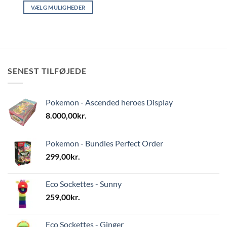
VÆLG MULIGHEDER
Dette
vare
har
flere
varianter.
SENEST TILFØJEDE
Mulighederne
kan
vælges
Pokemon - Ascended heroes Display
på
varesiden
8.000,00
kr.
Pokemon - Bundles Perfect Order
299,00
kr.
Eco Sockettes - Sunny
259,00
kr.
Eco Sockettes - Ginger