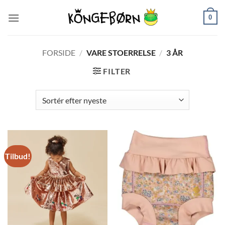
Fortsæt
0
til
indhold
FORSIDE
/
VARE STOERRELSE
/
3 ÅR
FILTER
Tilbud!