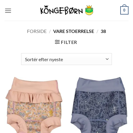
Fortsæt
0
til
indhold
FORSIDE
/
VARE STOERRELSE
/
38
FILTER