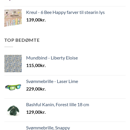
Kreul - 6 Bee Happy farver til stearin lys
139,00
kr.
TOP BEDØMTE
Mundbind - Liberty Eloise
115,00
kr.
Svømmebrille - Laser Lime
229,00
kr.
Bashful Kanin, Forest lille 18 cm
129,00
kr.
Svømmebrille, Snappy