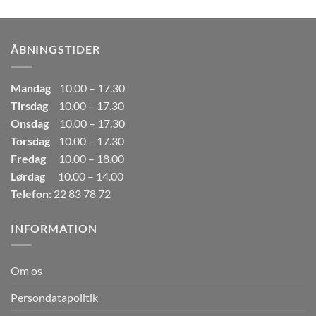
pris
pris
var:
er:
249,00kr..
165,00kr..
ÅBNINGSTIDER
Mandag
10.00 – 17.30
Tirsdag
10.00 – 17.30
Onsdag
10.00 – 17.30
Torsdag
10.00 – 17.30
Fredag
10.00 – 18.00
Lørdag
10.00 – 14.00
Telefon:
22 83 78 72
INFORMATION
Om os
Persondatapolitik