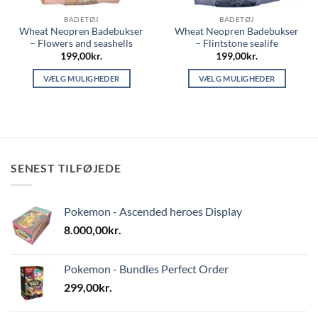
BADETØJ
BADETØJ
Wheat Neopren Badebukser
Wheat Neopren Badebukser
– Flowers and seashells
– Flintstone sealife
199,00
kr.
199,00
kr.
VÆLG MULIGHEDER
VÆLG MULIGHEDER
Dette
Dette
vare
vare
har
har
flere
flere
varianter.
varianter.
SENEST TILFØJEDE
Mulighederne
Mulighederne
kan
kan
vælges
vælges
Pokemon - Ascended heroes Display
på
på
varesiden
varesiden
8.000,00
kr.
Pokemon - Bundles Perfect Order
299,00
kr.