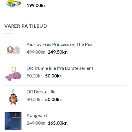
199,00
kr.
VARER PÅ TILBUD
Kids by Friis Princess on The Pea
Den
Den
499,00
kr.
249,50
kr.
oprindelige
aktuelle
pris
pris
DR Trumle lille (fra Børste serien)
var:
er:
Den
Den
80,00
kr.
50,00
kr.
499,00kr..
249,50kr..
oprindelige
aktuelle
pris
pris
DR Børste lille
var:
er:
Den
Den
80,00
kr.
50,00
kr.
80,00kr..
50,00kr..
oprindelige
aktuelle
pris
pris
Kongeord
var:
er:
Den
Den
249,00
kr.
165,00
kr.
80,00kr..
50,00kr..
oprindelige
aktuelle