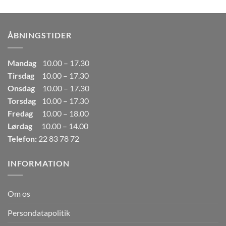
pris
pris
var:
er:
249,00kr..
165,00kr..
ÅBNINGSTIDER
Mandag
10.00 – 17.30
Tirsdag
10.00 – 17.30
Onsdag
10.00 – 17.30
Torsdag
10.00 – 17.30
Fredag
10.00 – 18.00
Lørdag
10.00 – 14.00
Telefon:
22 83 78 72
INFORMATION
Om os
Persondatapolitik