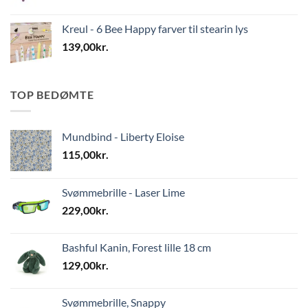
Kreul - 6 Bee Happy farver til stearin lys
139,00
kr.
TOP BEDØMTE
Mundbind - Liberty Eloise
115,00
kr.
Svømmebrille - Laser Lime
229,00
kr.
Bashful Kanin, Forest lille 18 cm
129,00
kr.
Svømmebrille, Snappy