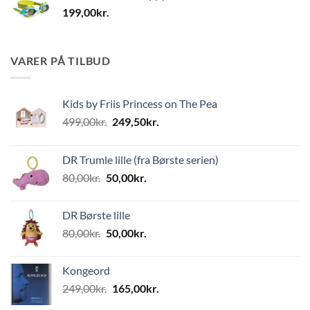
199,00
kr.
VARER PÅ TILBUD
Kids by Friis Princess on The Pea
Den
Den
499,00
kr.
249,50
kr.
oprindelige
aktuelle
pris
pris
DR Trumle lille (fra Børste serien)
var:
er:
Den
Den
80,00
kr.
50,00
kr.
499,00kr..
249,50kr..
oprindelige
aktuelle
pris
pris
DR Børste lille
var:
er:
Den
Den
80,00
kr.
50,00
kr.
80,00kr..
50,00kr..
oprindelige
aktuelle
pris
pris
Kongeord
var:
er:
Den
Den
249,00
kr.
165,00
kr.
80,00kr..
50,00kr..
oprindelige
aktuelle