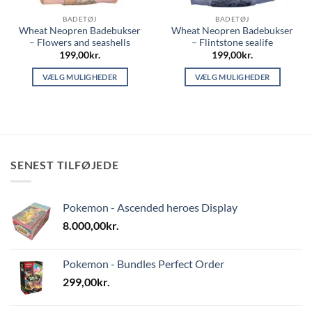
BADETØJ
BADETØJ
Wheat Neopren Badebukser
Wheat Neopren Badebukser
– Flowers and seashells
– Flintstone sealife
199,00
kr.
199,00
kr.
VÆLG MULIGHEDER
VÆLG MULIGHEDER
Dette
Dette
vare
vare
har
har
flere
flere
varianter.
varianter.
SENEST TILFØJEDE
Mulighederne
Mulighederne
kan
kan
vælges
vælges
Pokemon - Ascended heroes Display
på
på
varesiden
varesiden
8.000,00
kr.
Pokemon - Bundles Perfect Order
299,00
kr.