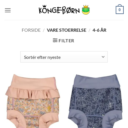
Fortsæt
0
til
indhold
FORSIDE
/
VARE STOERRELSE
/
4-6 ÅR
FILTER