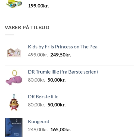
199,00
kr.
VARER PÅ TILBUD
Kids by Friis Princess on The Pea
Den
Den
499,00
kr.
249,50
kr.
oprindelige
aktuelle
pris
pris
DR Trumle lille (fra Børste serien)
var:
er:
Den
Den
80,00
kr.
50,00
kr.
499,00kr..
249,50kr..
oprindelige
aktuelle
pris
pris
DR Børste lille
var:
er:
Den
Den
80,00
kr.
50,00
kr.
80,00kr..
50,00kr..
oprindelige
aktuelle
pris
pris
Kongeord
var:
er:
Den
Den
249,00
kr.
165,00
kr.
80,00kr..
50,00kr..
oprindelige
aktuelle