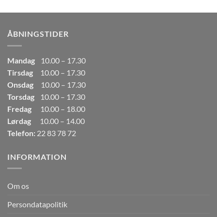
pris
pris
var:
er:
249,00kr..
165,00kr..
ÅBNINGSTIDER
Mandag
10.00 – 17.30
Tirsdag
10.00 – 17.30
Onsdag
10.00 – 17.30
Torsdag
10.00 – 17.30
Fredag
10.00 – 18.00
Lørdag
10.00 – 14.00
Telefon:
22 83 78 72
INFORMATION
Om os
Persondatapolitik