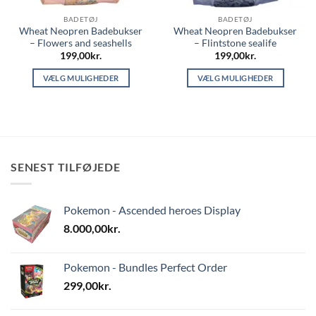
BADETØJ
BADETØJ
Wheat Neopren Badebukser
Wheat Neopren Badebukser
– Flowers and seashells
– Flintstone sealife
199,00
kr.
199,00
kr.
VÆLG MULIGHEDER
VÆLG MULIGHEDER
Dette
Dette
vare
vare
har
har
flere
flere
varianter.
varianter.
SENEST TILFØJEDE
Mulighederne
Mulighederne
kan
kan
vælges
vælges
Pokemon - Ascended heroes Display
på
på
varesiden
varesiden
8.000,00
kr.
Pokemon - Bundles Perfect Order
299,00
kr.