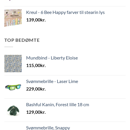
Kreul - 6 Bee Happy farver til stearin lys
139,00
kr.
TOP BEDØMTE
Mundbind - Liberty Eloise
115,00
kr.
Svømmebrille - Laser Lime
229,00
kr.
Bashful Kanin, Forest lille 18 cm
129,00
kr.
Svømmebrille, Snappy