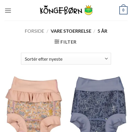
Fortsæt
0
til
indhold
FORSIDE
/
VARE STOERRELSE
/
5 ÅR
FILTER