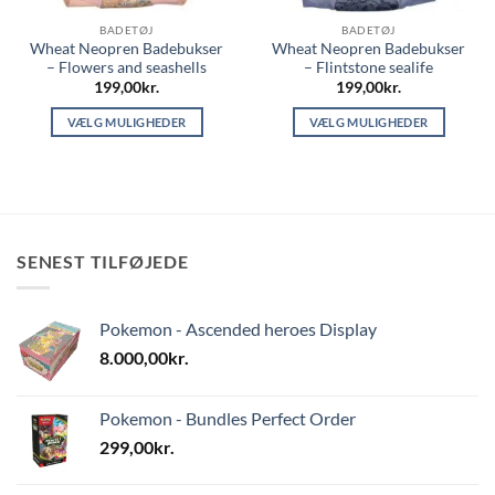
BADETØJ
BADETØJ
Wheat Neopren Badebukser
Wheat Neopren Badebukser
– Flowers and seashells
– Flintstone sealife
199,00
kr.
199,00
kr.
VÆLG MULIGHEDER
VÆLG MULIGHEDER
Dette
Dette
vare
vare
har
har
flere
flere
varianter.
varianter.
SENEST TILFØJEDE
Mulighederne
Mulighederne
kan
kan
vælges
vælges
Pokemon - Ascended heroes Display
på
på
varesiden
varesiden
8.000,00
kr.
Pokemon - Bundles Perfect Order
299,00
kr.