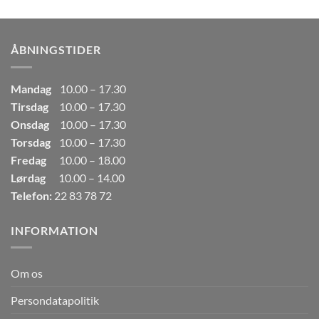
pris
pris
var:
er:
249,00kr..
165,00kr..
ÅBNINGSTIDER
Mandag
10.00 – 17.30
Tirsdag
10.00 – 17.30
Onsdag
10.00 – 17.30
Torsdag
10.00 – 17.30
Fredag
10.00 – 18.00
Lørdag
10.00 – 14.00
Telefon:
22 83 78 72
INFORMATION
Om os
Persondatapolitik