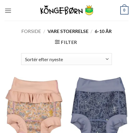
Fortsæt
0
til
indhold
FORSIDE
/
VARE STOERRELSE
/
6-10 ÅR
FILTER