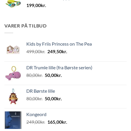
199,00
kr.
VARER PÅ TILBUD
Kids by Friis Princess on The Pea
Den
Den
499,00
kr.
249,50
kr.
oprindelige
aktuelle
pris
pris
DR Trumle lille (fra Børste serien)
var:
er:
Den
Den
80,00
kr.
50,00
kr.
499,00kr..
249,50kr..
oprindelige
aktuelle
pris
pris
DR Børste lille
var:
er:
Den
Den
80,00
kr.
50,00
kr.
80,00kr..
50,00kr..
oprindelige
aktuelle
pris
pris
Kongeord
var:
er:
Den
Den
249,00
kr.
165,00
kr.
80,00kr..
50,00kr..
oprindelige
aktuelle