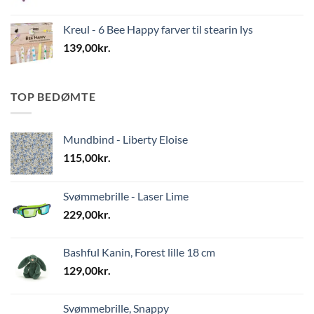
Kreul - 6 Bee Happy farver til stearin lys
139,00
kr.
TOP BEDØMTE
Mundbind - Liberty Eloise
115,00
kr.
Svømmebrille - Laser Lime
229,00
kr.
Bashful Kanin, Forest lille 18 cm
129,00
kr.
Svømmebrille, Snappy