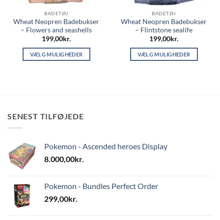
BADETØJ
BADETØJ
Wheat Neopren Badebukser
Wheat Neopren Badebukser
– Flowers and seashells
– Flintstone sealife
199,00
kr.
199,00
kr.
VÆLG MULIGHEDER
VÆLG MULIGHEDER
Dette
Dette
vare
vare
har
har
flere
flere
varianter.
varianter.
SENEST TILFØJEDE
Mulighederne
Mulighederne
kan
kan
vælges
vælges
Pokemon - Ascended heroes Display
på
på
varesiden
varesiden
8.000,00
kr.
Pokemon - Bundles Perfect Order
299,00
kr.