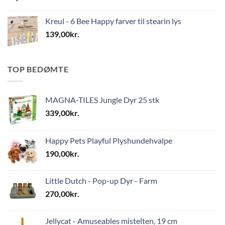
Kreul - 6 Bee Happy farver til stearin lys
139,00
kr.
TOP BEDØMTE
MAGNA-TILES Jungle Dyr 25 stk
339,00
kr.
Happy Pets Playful Plyshundehvalpe
190,00
kr.
Little Dutch - Pop-up Dyr - Farm
270,00
kr.
Jellycat - Amuseables mistelten, 19 cm