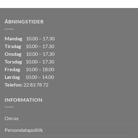
pris
pris
var:
er:
249,00kr..
165,00kr..
ÅBNINGSTIDER
Mandag
10.00 – 17.30
Tirsdag
10.00 – 17.30
Onsdag
10.00 – 17.30
Torsdag
10.00 – 17.30
Fredag
10.00 – 18.00
Lørdag
10.00 – 14.00
Telefon:
22 83 78 72
INFORMATION
Om os
Persondatapolitik