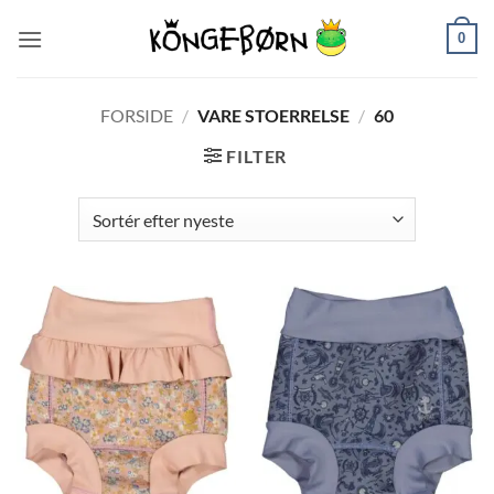
Fortsæt
0
til
indhold
FORSIDE
/
VARE STOERRELSE
/
60
FILTER