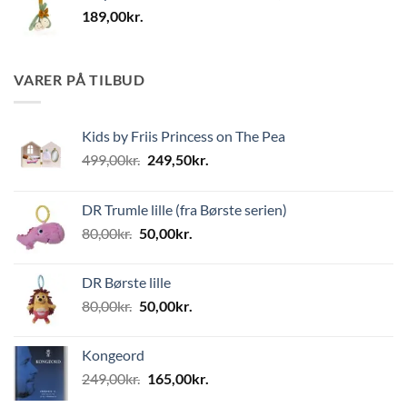
189,00
kr.
VARER PÅ TILBUD
Kids by Friis Princess on The Pea
Den
Den
499,00
kr.
249,50
kr.
oprindelige
aktuelle
pris
pris
DR Trumle lille (fra Børste serien)
var:
er:
Den
Den
80,00
kr.
50,00
kr.
499,00kr..
249,50kr..
oprindelige
aktuelle
pris
pris
DR Børste lille
var:
er:
Den
Den
80,00
kr.
50,00
kr.
80,00kr..
50,00kr..
oprindelige
aktuelle
pris
pris
Kongeord
var:
er:
Den
Den
249,00
kr.
165,00
kr.
80,00kr..
50,00kr..
oprindelige
aktuelle