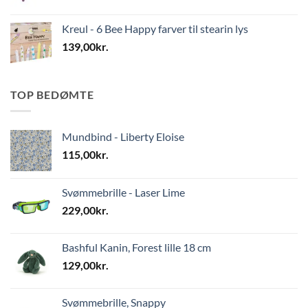
Kreul - 6 Bee Happy farver til stearin lys
139,00
kr.
TOP BEDØMTE
Mundbind - Liberty Eloise
115,00
kr.
Svømmebrille - Laser Lime
229,00
kr.
Bashful Kanin, Forest lille 18 cm
129,00
kr.
Svømmebrille, Snappy