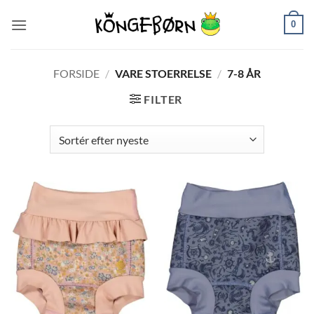
Fortsæt
0
til
indhold
FORSIDE
/
VARE STOERRELSE
/
7-8 ÅR
FILTER