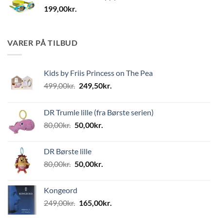
199,00
kr.
VARER PÅ TILBUD
Kids by Friis Princess on The Pea
Den
Den
499,00
kr.
249,50
kr.
oprindelige
aktuelle
pris
pris
DR Trumle lille (fra Børste serien)
var:
er:
Den
Den
80,00
kr.
50,00
kr.
499,00kr..
249,50kr..
oprindelige
aktuelle
pris
pris
DR Børste lille
var:
er:
Den
Den
80,00
kr.
50,00
kr.
80,00kr..
50,00kr..
oprindelige
aktuelle
pris
pris
Kongeord
var:
er:
Den
Den
249,00
kr.
165,00
kr.
80,00kr..
50,00kr..
oprindelige
aktuelle