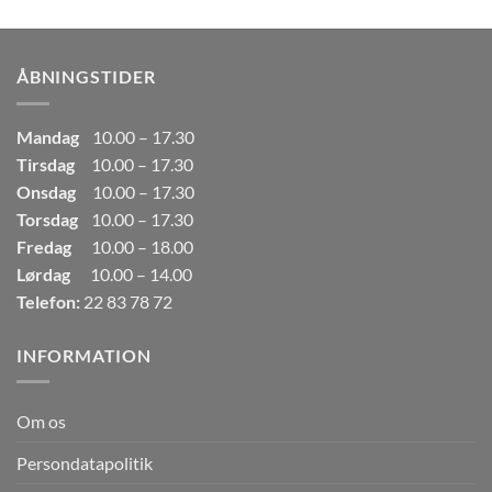
pris
pris
var:
er:
249,00kr..
165,00kr..
ÅBNINGSTIDER
Mandag
10.00 – 17.30
Tirsdag
10.00 – 17.30
Onsdag
10.00 – 17.30
Torsdag
10.00 – 17.30
Fredag
10.00 – 18.00
Lørdag
10.00 – 14.00
Telefon:
22 83 78 72
INFORMATION
Om os
Persondatapolitik