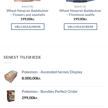
BADETØJ
BADETØJ
Wheat Neopren Badebukser
Wheat Neopren Badebukser
– Flowers and seashells
– Flintstone sealife
199,00
kr.
199,00
kr.
VÆLG MULIGHEDER
VÆLG MULIGHEDER
Dette
Dette
vare
vare
har
har
flere
flere
varianter.
varianter.
SENEST TILFØJEDE
Mulighederne
Mulighederne
kan
kan
vælges
vælges
Pokemon - Ascended heroes Display
på
på
varesiden
varesiden
8.000,00
kr.
Pokemon - Bundles Perfect Order
299,00
kr.