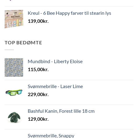
Kreul - 6 Bee Happy farver til stearin lys
139,00
kr.
TOP BEDØMTE
Mundbind - Liberty Eloise
115,00
kr.
Svømmebrille - Laser Lime
229,00
kr.
Bashful Kanin, Forest lille 18 cm
129,00
kr.
Svømmebrille, Snappy