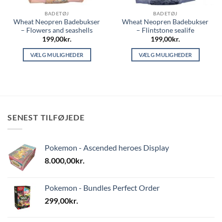
BADETØJ
BADETØJ
Wheat Neopren Badebukser
Wheat Neopren Badebukser
– Flowers and seashells
– Flintstone sealife
199,00
kr.
199,00
kr.
VÆLG MULIGHEDER
VÆLG MULIGHEDER
Dette
Dette
vare
vare
har
har
flere
flere
varianter.
varianter.
SENEST TILFØJEDE
Mulighederne
Mulighederne
kan
kan
vælges
vælges
Pokemon - Ascended heroes Display
på
på
varesiden
varesiden
8.000,00
kr.
Pokemon - Bundles Perfect Order
299,00
kr.