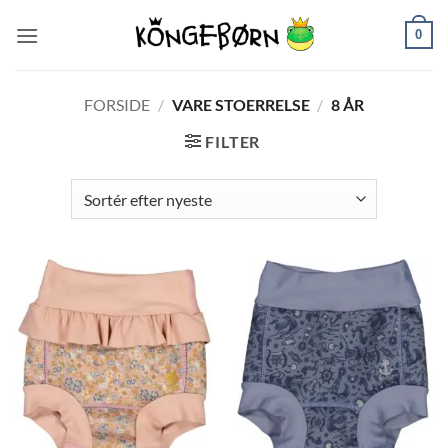
Fortsæt
0
til
indhold
FORSIDE
/
VARE STOERRELSE
/
8 ÅR
FILTER