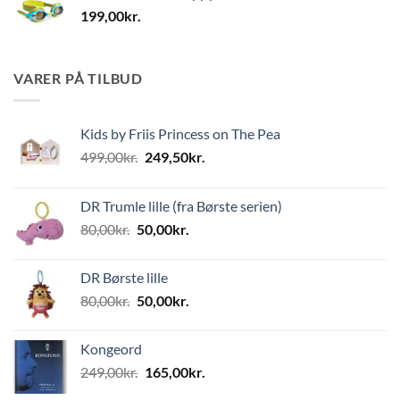
199,00
kr.
VARER PÅ TILBUD
Kids by Friis Princess on The Pea
Den
Den
499,00
kr.
249,50
kr.
oprindelige
aktuelle
pris
pris
DR Trumle lille (fra Børste serien)
var:
er:
Den
Den
80,00
kr.
50,00
kr.
499,00kr..
249,50kr..
oprindelige
aktuelle
pris
pris
DR Børste lille
var:
er:
Den
Den
80,00
kr.
50,00
kr.
80,00kr..
50,00kr..
oprindelige
aktuelle
pris
pris
Kongeord
var:
er:
Den
Den
249,00
kr.
165,00
kr.
80,00kr..
50,00kr..
oprindelige
aktuelle