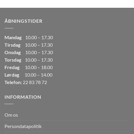
pris
pris
var:
er:
249,00kr..
165,00kr..
ÅBNINGSTIDER
Mandag
10.00 – 17.30
Tirsdag
10.00 – 17.30
Onsdag
10.00 – 17.30
Torsdag
10.00 – 17.30
Fredag
10.00 – 18.00
Lørdag
10.00 – 14.00
Telefon:
22 83 78 72
INFORMATION
Om os
Persondatapolitik