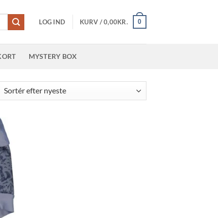
0
LOG IND
KURV /
0,00
KR.
KORT
MYSTERY BOX
teret
er
este