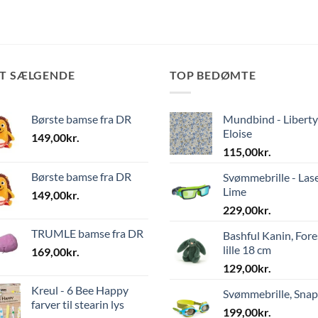
ST SÆLGENDE
TOP BEDØMTE
Børste bamse fra DR
Mundbind - Liberty
Eloise
149,00
kr.
115,00
kr.
Børste bamse fra DR
Svømmebrille - Las
Lime
149,00
kr.
229,00
kr.
TRUMLE bamse fra DR
Bashful Kanin, Fore
lille 18 cm
169,00
kr.
129,00
kr.
Kreul - 6 Bee Happy
Svømmebrille, Sna
farver til stearin lys
199,00
kr.