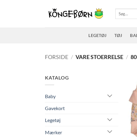
Fortsæt
til
Søg
efter:
indhold
LEGETØJ
TØJ
BA
FORSIDE
/
VARE STOERRELSE
/
80
KATALOG
Baby
Gavekort
Legetøj
Mærker