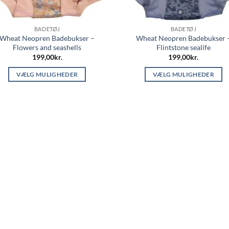
BADETØJ
BADETØJ
Wheat Neopren Badebukser –
Wheat Neopren Badebukser 
Flowers and seashells
Flintstone sealife
199,00
kr.
199,00
kr.
VÆLG MULIGHEDER
VÆLG MULIGHEDER
Dette
Dette
vare
vare
har
har
flere
flere
varianter.
varianter.
Mulighederne
Mulighederne
kan
kan
vælges
vælges
på
på
varesiden
varesiden