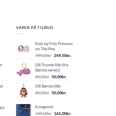
VARER PÅ TILBUD
Kids by Friis Princess
on The Pea
Den
Den
499,00
kr.
249,50
kr.
oprindelige
aktuelle
er
DR Trumle lille (fra
pris
pris
Børste serien)
var:
er:
Den
Den
80,00
kr.
50,00
kr.
499,00kr..
249,50kr..
oprindelige
aktuelle
st
DR Børste lille
pris
pris
Den
Den
80,00
kr.
var:
50,00
kr.
er:
oprindelige
aktuelle
80,00kr..
50,00kr..
pris
pris
Kongeord
ppy
var:
er:
Den
Den
249,00
kr.
165,00
kr.
80,00kr..
50,00kr..