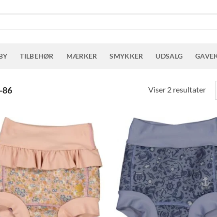
BY
TILBEHØR
MÆRKER
SMYKKER
UDSALG
GAVE
Sor
Viser 2 resultater
-86
eft
sen