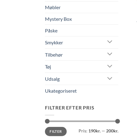
Møbler
Mystery Box
Påske
Smykker
Tilbehør
Tøj
Udsalg
Ukategoriseret
FILTRER EFTER PRIS
Mindste
Højeste
Pris:
190kr.
—
200kr.
FILTER
pris
pris