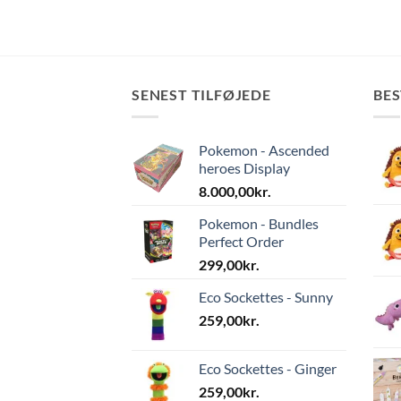
SENEST TILFØJEDE
BE
Pokemon - Ascended
heroes Display
8.000,00
kr.
Pokemon - Bundles
Perfect Order
299,00
kr.
Eco Sockettes - Sunny
259,00
kr.
Eco Sockettes - Ginger
259,00
kr.