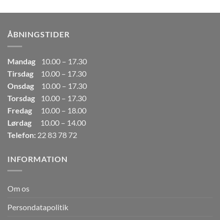
pris
pris
var:
er:
249,00kr..
165,00kr..
ÅBNINGSTIDER
Mandag
10.00 – 17.30
Tirsdag
10.00 – 17.30
Onsdag
10.00 – 17.30
Torsdag
10.00 – 17.30
Fredag
10.00 – 18.00
Lørdag
10.00 – 14.00
Telefon:
22 83 78 72
INFORMATION
Om os
Persondatapolitik