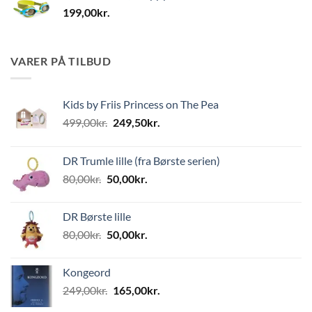
199,00
kr.
VARER PÅ TILBUD
Kids by Friis Princess on The Pea
Den
Den
499,00
kr.
249,50
kr.
oprindelige
aktuelle
pris
pris
DR Trumle lille (fra Børste serien)
var:
er:
Den
Den
80,00
kr.
50,00
kr.
499,00kr..
249,50kr..
oprindelige
aktuelle
pris
pris
DR Børste lille
var:
er:
Den
Den
80,00
kr.
50,00
kr.
80,00kr..
50,00kr..
oprindelige
aktuelle
pris
pris
Kongeord
var:
er:
Den
Den
249,00
kr.
165,00
kr.
80,00kr..
50,00kr..
oprindelige
aktuelle