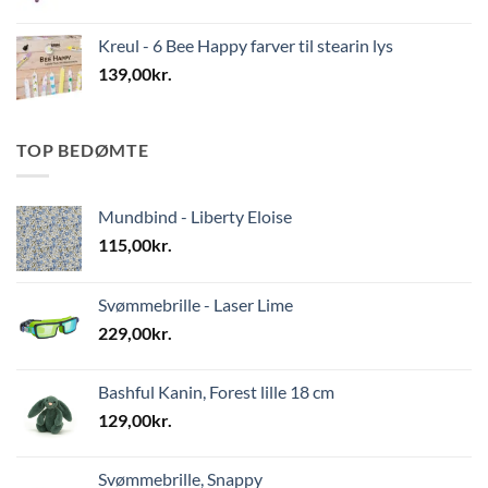
Kreul - 6 Bee Happy farver til stearin lys
139,00
kr.
TOP BEDØMTE
Mundbind - Liberty Eloise
115,00
kr.
Svømmebrille - Laser Lime
229,00
kr.
Bashful Kanin, Forest lille 18 cm
129,00
kr.
Svømmebrille, Snappy