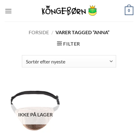
Fortsæt
0
til
indhold
FORSIDE
/
VARER TAGGED “ANNA”
FILTER
IKKE PÅ LAGER