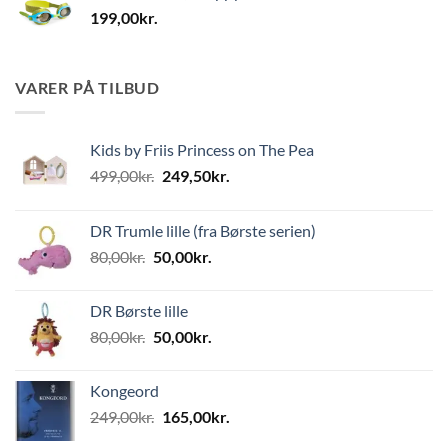
199,00
kr.
VARER PÅ TILBUD
Kids by Friis Princess on The Pea
Den
Den
499,00
kr.
249,50
kr.
oprindelige
aktuelle
pris
pris
DR Trumle lille (fra Børste serien)
var:
er:
Den
Den
80,00
kr.
50,00
kr.
499,00kr..
249,50kr..
oprindelige
aktuelle
pris
pris
DR Børste lille
var:
er:
Den
Den
80,00
kr.
50,00
kr.
80,00kr..
50,00kr..
oprindelige
aktuelle
pris
pris
Kongeord
var:
er:
Den
Den
249,00
kr.
165,00
kr.
80,00kr..
50,00kr..
oprindelige
aktuelle