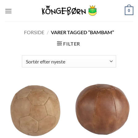
Fortsæt
0
til
indhold
FORSIDE
/
VARER TAGGED “BAMBAM”
FILTER