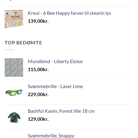
Kreul - 6 Bee Happy farver til stearin lys
139,00
kr.
TOP BEDØMTE
Mundbind - Liberty Eloise
115,00
kr.
Svømmebrille - Laser Lime
229,00
kr.
Bashful Kanin, Forest lille 18 cm
129,00
kr.
Svømmebrille, Snappy