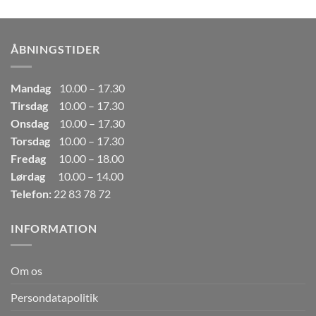
pris
pris
var:
er:
249,00kr..
165,00kr..
ÅBNINGSTIDER
Mandag
10.00 – 17.30
Tirsdag
10.00 – 17.30
Onsdag
10.00 – 17.30
Torsdag
10.00 – 17.30
Fredag
10.00 – 18.00
Lørdag
10.00 – 14.00
Telefon:
22 83 78 72
INFORMATION
Om os
Persondatapolitik