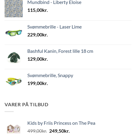
Mundbind - Liberty Eloise
115,00
kr.
Svømmebrille - Laser Lime
229,00
kr.
Bashful Kanin, Forest lille 18 cm
129,00
kr.
Svømmebrille, Snappy
199,00
kr.
VARER PÅ TILBUD
Kids by Friis Princess on The Pea
Den
Den
499,00
kr.
249,50
kr.