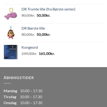
oprindelige
aktuelle
pris
pris
DR Trumle lille (fra Børste serien)
var:
er:
Den
Den
80,00
kr.
50,00
kr.
499,00kr..
249,50kr..
oprindelige
aktuelle
pris
pris
DR Børste lille
var:
er:
Den
Den
80,00
kr.
50,00
kr.
80,00kr..
50,00kr..
oprindelige
aktuelle
pris
pris
Kongeord
var:
er:
Den
Den
249,00
kr.
165,00
kr.
80,00kr..
50,00kr..
oprindelige
aktuelle
pris
pris
var:
er:
249,00kr..
165,00kr..
ÅBNINGSTIDER
Mandag
10.00 – 17.30
Tirsdag
10.00 – 17.30
Onsdag
10.00 – 17.30