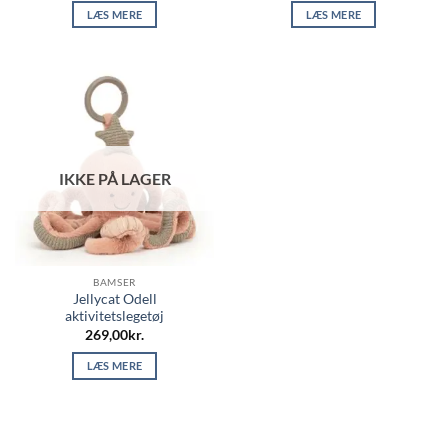
LÆS MERE
LÆS MERE
IKKE PÅ LAGER
BAMSER
Jellycat Odell
aktivitetslegetøj
269,00
kr.
LÆS MERE