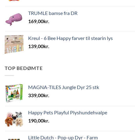
TRUMLE bamse fra DR
169,00
kr.
Kreul - 6 Bee Happy farver til stearin lys
139,00
kr.
TOP BEDØMTE
MAGNA-TILES Jungle Dyr 25 stk
339,00
kr.
Happy Pets Playful Plyshundehvalpe
190,00
kr.
Little Dutch - Pop-up Dyr - Farm