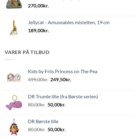
270,00
kr.
Jellycat - Amuseables mistelten, 19 cm
189,00
kr.
VARER PÅ TILBUD
Kids by Friis Princess on The Pea
Den
Den
499,00
kr.
249,50
kr.
oprindelige
aktuelle
pris
pris
DR Trumle lille (fra Børste serien)
var:
er:
Den
Den
80,00
kr.
50,00
kr.
499,00kr..
249,50kr..
oprindelige
aktuelle
pris
pris
DR Børste lille
var:
er:
Den
Den
80,00
kr.
50,00
kr.
80,00kr..
50,00kr..
oprindelige
aktuelle