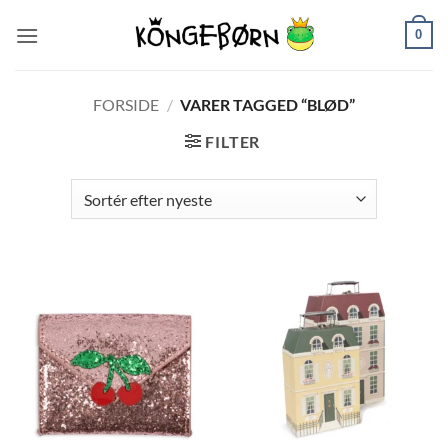
Fortsæt
0
til
indhold
FORSIDE
/
VARER TAGGED “BLØD”
FILTER