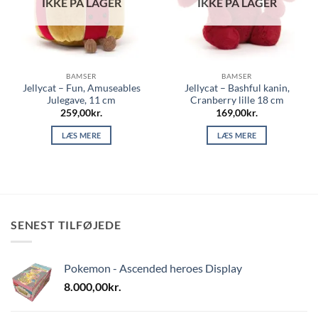
IKKE PÅ LAGER
IKKE PÅ LAGER
BAMSER
BAMSER
Jellycat – Fun, Amuseables
Jellycat – Bashful kanin,
Julegave, 11 cm
Cranberry lille 18 cm
259,00
kr.
169,00
kr.
LÆS MERE
LÆS MERE
SENEST TILFØJEDE
Pokemon - Ascended heroes Display
8.000,00
kr.