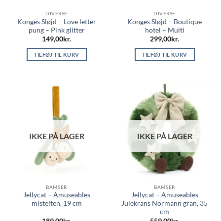
DIVERSE
DIVERSE
Konges Sløjd – Love letter
Konges Sløjd – Boutique
pung – Pink glitter
hotel – Multi
149,00
kr.
299,00
kr.
TILFØJ TIL KURV
TILFØJ TIL KURV
IKKE PÅ LAGER
IKKE PÅ LAGER
BAMSER
BAMSER
Jellycat – Amuseables
Jellycat – Amuseables
mistelten, 19 cm
Julekrans Normann gran, 35
cm
189,00
kr.
559,00
kr.