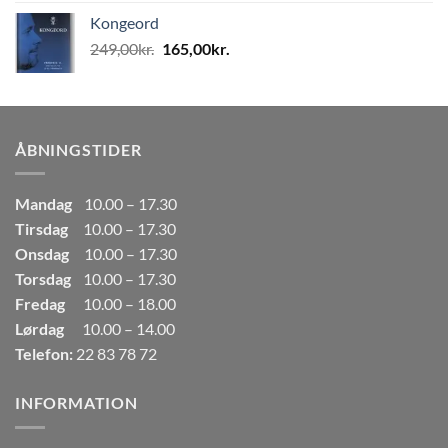
pris
pris
Kongeord
var:
er:
Den
Den
249,00
kr.
165,00
kr.
80,00kr..
50,00kr..
oprindelige
aktuelle
pris
pris
var:
er:
249,00kr..
165,00kr..
ÅBNINGSTIDER
Mandag
10.00 – 17.30
Tirsdag
10.00 – 17.30
Onsdag
10.00 – 17.30
Torsdag
10.00 – 17.30
Fredag
10.00 – 18.00
Lørdag
10.00 – 14.00
Telefon:
22 83 78 72
INFORMATION