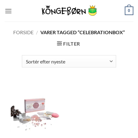
Fortsæt
0
til
indhold
FORSIDE
/
VARER TAGGED “CELEBRATIONBOX”
FILTER