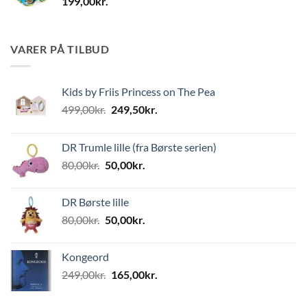
199,00
kr.
VARER PÅ TILBUD
Kids by Friis Princess on The Pea
Den
Den
499,00
kr.
249,50
kr.
oprindelige
aktuelle
pris
pris
DR Trumle lille (fra Børste serien)
var:
er:
Den
Den
80,00
kr.
50,00
kr.
499,00kr..
249,50kr..
oprindelige
aktuelle
pris
pris
DR Børste lille
var:
er:
Den
Den
80,00
kr.
50,00
kr.
80,00kr..
50,00kr..
oprindelige
aktuelle
pris
pris
Kongeord
var:
er:
Den
Den
249,00
kr.
165,00
kr.
80,00kr..
50,00kr..
oprindelige
aktuelle
pris
pris