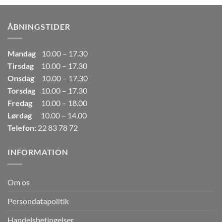
var:
er:
249,00kr..
165,00kr..
ÅBNINGSTIDER
Mandag
10.00 – 17.30
Tirsdag
10.00 – 17.30
Onsdag
10.00 – 17.30
Torsdag
10.00 – 17.30
Fredag
10.00 – 18.00
Lørdag
10.00 – 14.00
Telefon:
22 83 78 72
INFORMATION
Om os
Persondatapolitik
Handelsbetingelser