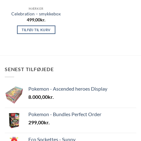
MÆRKER
Celebration – smykkebox
499,00
kr.
TILFØJ TIL KURV
SENEST TILFØJEDE
Pokemon - Ascended heroes Display
8.000,00
kr.
Pokemon - Bundles Perfect Order
299,00
kr.
Eco Sockettes - Sunny