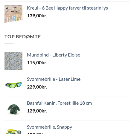
Kreul - 6 Bee Happy farver til stearin lys
139,00
kr.
TOP BEDØMTE
Mundbind - Liberty Eloise
115,00
kr.
Svømmebrille - Laser Lime
229,00
kr.
Bashful Kanin, Forest lille 18 cm
129,00
kr.
Svømmebrille, Snappy