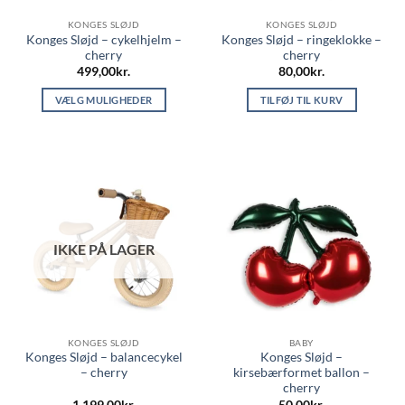
KONGES SLØJD
KONGES SLØJD
Konges Sløjd – cykelhjelm –
Konges Sløjd – ringeklokke –
cherry
cherry
499,00
kr.
80,00
kr.
VÆLG MULIGHEDER
TILFØJ TIL KURV
Dette
vare
har
flere
varianter.
Mulighederne
kan
IKKE PÅ LAGER
vælges
på
varesiden
KONGES SLØJD
BABY
Konges Sløjd – balancecykel
Konges Sløjd –
– cherry
kirsebærformet ballon –
cherry
1.199,00
kr.
50,00
kr.