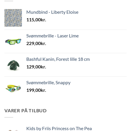
Mundbind - Liberty Eloise
115,00
kr.
Svømmebrille - Laser Lime
229,00
kr.
Bashful Kanin, Forest lille 18 cm
129,00
kr.
Svømmebrille, Snappy
199,00
kr.
VARER PÅ TILBUD
Kids by Friis Princess on The Pea