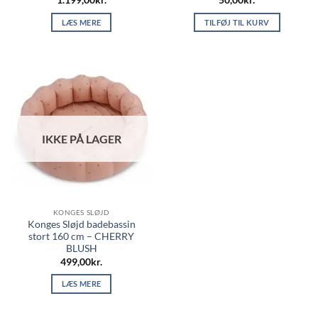
LÆS MERE
TILFØJ TIL KURV
IKKE PÅ LAGER
KONGES SLØJD
Konges Sløjd badebassin
stort 160 cm – CHERRY
BLUSH
499,00
kr.
LÆS MERE