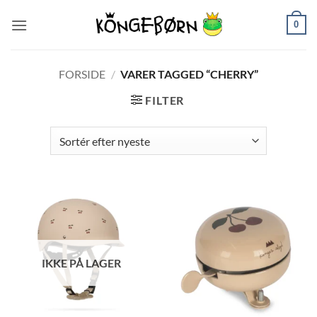
Fortsæt
0
til
indhold
FORSIDE
/
VARER TAGGED “CHERRY”
FILTER
IKKE PÅ LAGER