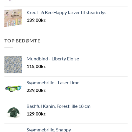
Kreul - 6 Bee Happy farver til stearin lys
139,00
kr.
TOP BEDØMTE
Mundbind - Liberty Eloise
115,00
kr.
Svømmebrille - Laser Lime
229,00
kr.
Bashful Kanin, Forest lille 18 cm
129,00
kr.
Svømmebrille, Snappy