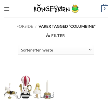
Fortsæt
0
til
indhold
FORSIDE
/
VARER TAGGED “COLUMBINE”
FILTER