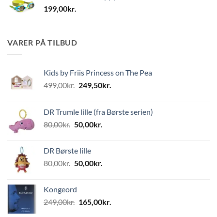
199,00
kr.
VARER PÅ TILBUD
Kids by Friis Princess on The Pea
Den
Den
499,00
kr.
249,50
kr.
oprindelige
aktuelle
pris
pris
DR Trumle lille (fra Børste serien)
var:
er:
Den
Den
80,00
kr.
50,00
kr.
499,00kr..
249,50kr..
oprindelige
aktuelle
pris
pris
DR Børste lille
var:
er:
Den
Den
80,00
kr.
50,00
kr.
80,00kr..
50,00kr..
oprindelige
aktuelle
pris
pris
Kongeord
var:
er:
Den
Den
249,00
kr.
165,00
kr.
80,00kr..
50,00kr..
oprindelige
aktuelle