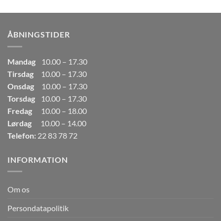
pris
pris
var:
er:
249,00kr..
165,00kr..
ÅBNINGSTIDER
Mandag
10.00 – 17.30
Tirsdag
10.00 – 17.30
Onsdag
10.00 – 17.30
Torsdag
10.00 – 17.30
Fredag
10.00 – 18.00
Lørdag
10.00 – 14.00
Telefon:
22 83 78 72
INFORMATION
Om os
Persondatapolitik