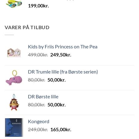
199,00
kr.
VARER PÅ TILBUD
Kids by Friis Princess on The Pea
Den
Den
499,00
kr.
249,50
kr.
oprindelige
aktuelle
pris
pris
DR Trumle lille (fra Børste serien)
var:
er:
Den
Den
80,00
kr.
50,00
kr.
499,00kr..
249,50kr..
oprindelige
aktuelle
pris
pris
DR Børste lille
var:
er:
Den
Den
80,00
kr.
50,00
kr.
80,00kr..
50,00kr..
oprindelige
aktuelle
pris
pris
Kongeord
var:
er:
Den
Den
249,00
kr.
165,00
kr.
80,00kr..
50,00kr..
oprindelige
aktuelle