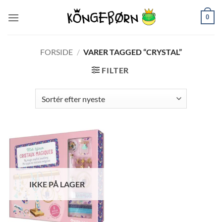
Fortsæt
0
til
indhold
FORSIDE
/
VARER TAGGED “CRYSTAL”
FILTER
IKKE PÅ LAGER