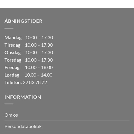
pris
pris
var:
er:
249,00kr..
165,00kr..
ÅBNINGSTIDER
Mandag
10.00 – 17.30
Tirsdag
10.00 – 17.30
Onsdag
10.00 – 17.30
Torsdag
10.00 – 17.30
Fredag
10.00 – 18.00
Lørdag
10.00 – 14.00
Telefon:
22 83 78 72
INFORMATION
Om os
Persondatapolitik