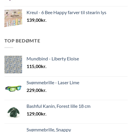
Kreul - 6 Bee Happy farver til stearin lys
139,00
kr.
TOP BEDØMTE
Mundbind - Liberty Eloise
115,00
kr.
Svømmebrille - Laser Lime
229,00
kr.
Bashful Kanin, Forest lille 18 cm
129,00
kr.
Svømmebrille, Snappy