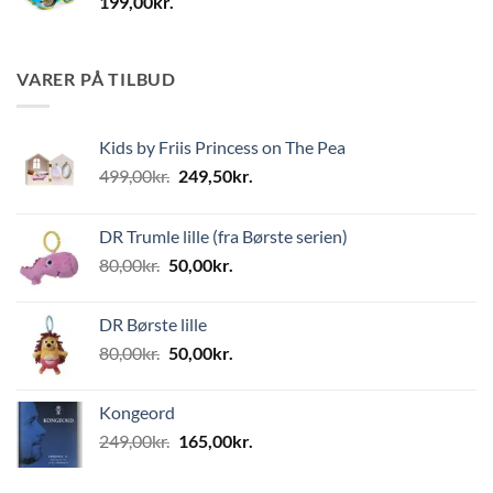
199,00
kr.
VARER PÅ TILBUD
Kids by Friis Princess on The Pea
Den
Den
499,00
kr.
249,50
kr.
oprindelige
aktuelle
pris
pris
DR Trumle lille (fra Børste serien)
var:
er:
Den
Den
80,00
kr.
50,00
kr.
499,00kr..
249,50kr..
oprindelige
aktuelle
pris
pris
DR Børste lille
var:
er:
Den
Den
80,00
kr.
50,00
kr.
80,00kr..
50,00kr..
oprindelige
aktuelle
pris
pris
Kongeord
var:
er:
Den
Den
249,00
kr.
165,00
kr.
80,00kr..
50,00kr..
oprindelige
aktuelle
pris
pris