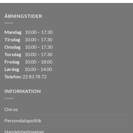
var:
er:
249,00kr..
165,00kr..
ÅBNINGSTIDER
Mandag
10.00 – 17.30
Tirsdag
10.00 – 17.30
Onsdag
10.00 – 17.30
Torsdag
10.00 – 17.30
Fredag
10.00 – 18.00
Lørdag
10.00 – 14.00
Telefon:
22 83 78 72
INFORMATION
Om os
Persondatapolitik
Handelsbetingelser