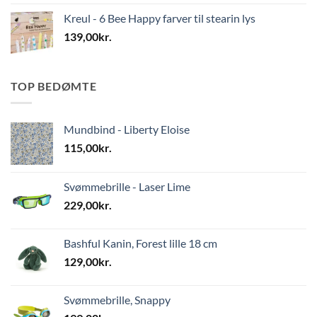
Kreul - 6 Bee Happy farver til stearin lys
139,00
kr.
TOP BEDØMTE
Mundbind - Liberty Eloise
115,00
kr.
Svømmebrille - Laser Lime
229,00
kr.
Bashful Kanin, Forest lille 18 cm
129,00
kr.
Svømmebrille, Snappy