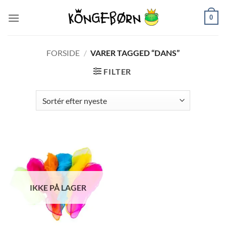
Fortsæt
0
til
indhold
FORSIDE
/
VARER TAGGED “DANS”
FILTER
IKKE PÅ LAGER