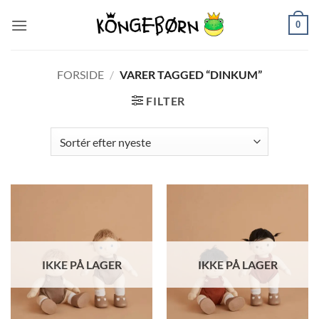
Fortsæt
0
til
indhold
FORSIDE
/
VARER TAGGED “DINKUM”
FILTER
IKKE PÅ LAGER
IKKE PÅ LAGER