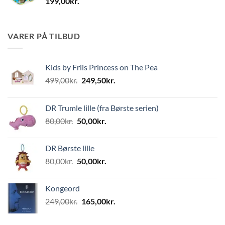
199,00
kr.
VARER PÅ TILBUD
Kids by Friis Princess on The Pea
Den
Den
499,00
kr.
249,50
kr.
oprindelige
aktuelle
pris
pris
DR Trumle lille (fra Børste serien)
var:
er:
Den
Den
80,00
kr.
50,00
kr.
499,00kr..
249,50kr..
oprindelige
aktuelle
pris
pris
DR Børste lille
var:
er:
Den
Den
80,00
kr.
50,00
kr.
80,00kr..
50,00kr..
oprindelige
aktuelle
pris
pris
Kongeord
var:
er:
Den
Den
249,00
kr.
165,00
kr.
80,00kr..
50,00kr..
oprindelige
aktuelle
pris
pris