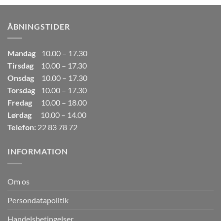
var:
er:
249,00kr..
165,00kr..
ÅBNINGSTIDER
Mandag
10.00 – 17.30
Tirsdag
10.00 – 17.30
Onsdag
10.00 – 17.30
Torsdag
10.00 – 17.30
Fredag
10.00 – 18.00
Lørdag
10.00 – 14.00
Telefon:
22 83 78 72
INFORMATION
Om os
Persondatapolitik
Handelsbetingelser